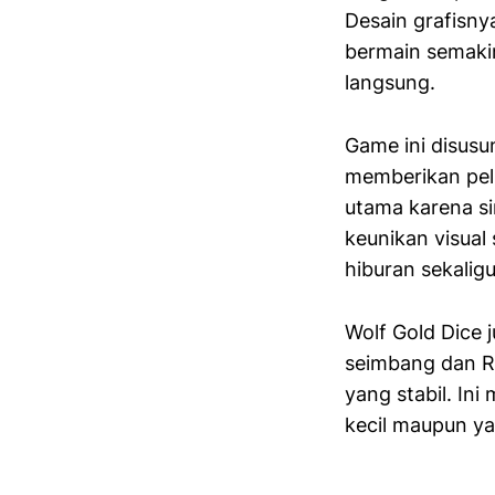
Desain grafisny
bermain semaki
langsung.
Game ini disusu
memberikan pelu
utama karena s
keunikan visual
hiburan sekalig
Wolf Gold Dice j
seimbang dan R
yang stabil. In
kecil maupun y