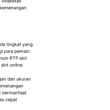
olatilitas
i kemenangan
ada tingkat yang
i para pemain.
umum RTP slot
slot online.
ngan dan ukuran
 kemenangan
at bermanfaat
lu cepat