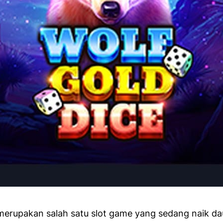
merupakan salah satu slot game yang sedang naik da