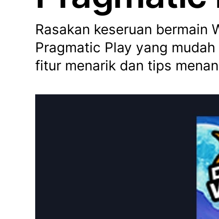
Rasakan keseruan bermain Wo
Pragmatic Play yang mudah d
fitur menarik dan tips menan