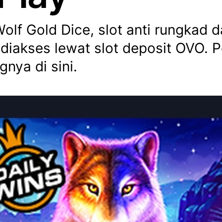
lf Gold Dice, slot anti rungkad d
iakses lewat slot deposit OVO. Pe
gnya di sini.