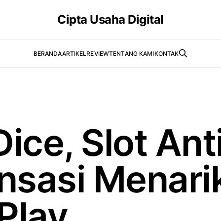
Cipta Usaha Digital
BERANDA
ARTIKEL
REVIEW
TENTANG KAMI
KONTAK
Dice, Slot An
sasi Menarik
Play