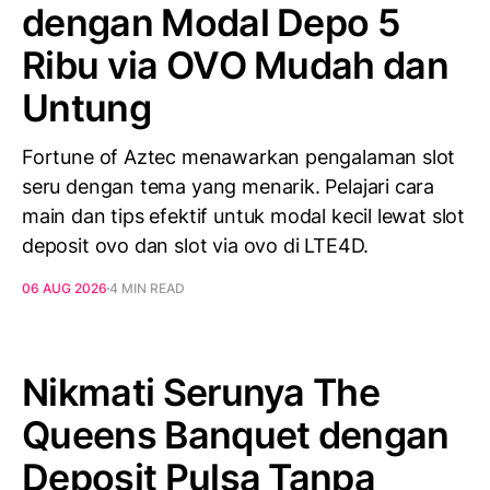
dengan Modal Depo 5
Ribu via OVO Mudah dan
Untung
Fortune of Aztec menawarkan pengalaman slot
seru dengan tema yang menarik. Pelajari cara
main dan tips efektif untuk modal kecil lewat slot
deposit ovo dan slot via ovo di LTE4D.
06 AUG 2026
4 MIN READ
Nikmati Serunya The
Queens Banquet dengan
Deposit Pulsa Tanpa