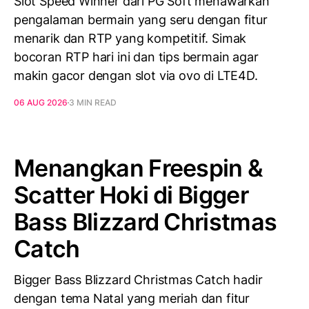
Slot Speed Winner dari PG Soft menawarkan
pengalaman bermain yang seru dengan fitur
menarik dan RTP yang kompetitif. Simak
bocoran RTP hari ini dan tips bermain agar
makin gacor dengan slot via ovo di LTE4D.
06 AUG 2026
3 MIN READ
Menangkan Freespin &
Scatter Hoki di Bigger
Bass Blizzard Christmas
Catch
Bigger Bass Blizzard Christmas Catch hadir
dengan tema Natal yang meriah dan fitur