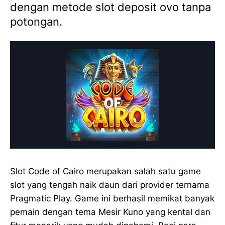
dengan metode slot deposit ovo tanpa
potongan.
Slot Code of Cairo merupakan salah satu game
slot yang tengah naik daun dari provider ternama
Pragmatic Play. Game ini berhasil memikat banyak
pemain dengan tema Mesir Kuno yang kental dan