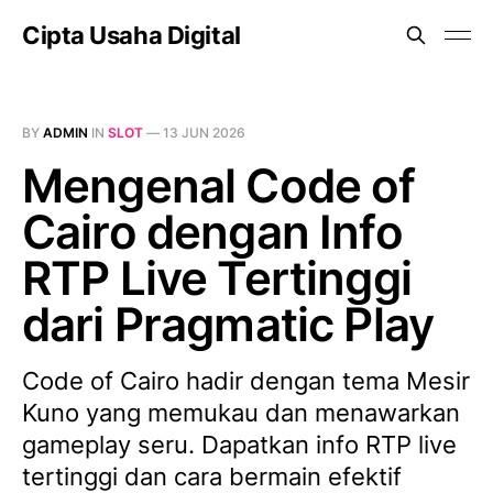
Cipta Usaha Digital
BY
ADMIN
IN
SLOT
—
13 JUN 2026
Mengenal Code of
Cairo dengan Info
RTP Live Tertinggi
dari Pragmatic Play
Code of Cairo hadir dengan tema Mesir
Kuno yang memukau dan menawarkan
gameplay seru. Dapatkan info RTP live
tertinggi dan cara bermain efektif