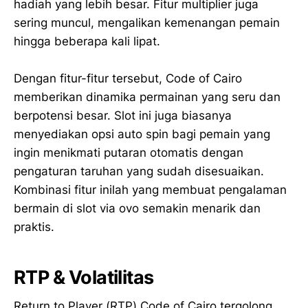
hadiah yang lebih besar. Fitur multiplier juga
sering muncul, mengalikan kemenangan pemain
hingga beberapa kali lipat.
Dengan fitur-fitur tersebut, Code of Cairo
memberikan dinamika permainan yang seru dan
berpotensi besar. Slot ini juga biasanya
menyediakan opsi auto spin bagi pemain yang
ingin menikmati putaran otomatis dengan
pengaturan taruhan yang sudah disesuaikan.
Kombinasi fitur inilah yang membuat pengalaman
bermain di slot via ovo semakin menarik dan
praktis.
RTP & Volatilitas
Return to Player (RTP) Code of Cairo tergolong