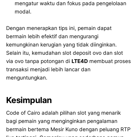
mengatur waktu dan fokus pada pengelolaan
modal.
Dengan menerapkan tips ini, pemain dapat
bermain lebih efektif dan mengurangi
kemungkinan kerugian yang tidak diinginkan.
Selain itu, kemudahan slot deposit ovo dan slot
via ovo tanpa potongan di
LTE4D
membuat proses
transaksi menjadi lebih lancar dan
menguntungkan.
Kesimpulan
Code of Cairo adalah pilihan slot yang menarik
bagi pemain yang menginginkan pengalaman
bermain bertema Mesir Kuno dengan peluang RTP