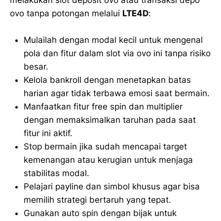
ovo tanpa potongan melalui
LTE4D
:
Mulailah dengan modal kecil untuk mengenal
pola dan fitur dalam slot via ovo ini tanpa risiko
besar.
Kelola bankroll dengan menetapkan batas
harian agar tidak terbawa emosi saat bermain.
Manfaatkan fitur free spin dan multiplier
dengan memaksimalkan taruhan pada saat
fitur ini aktif.
Stop bermain jika sudah mencapai target
kemenangan atau kerugian untuk menjaga
stabilitas modal.
Pelajari payline dan simbol khusus agar bisa
memilih strategi bertaruh yang tepat.
Gunakan auto spin dengan bijak untuk