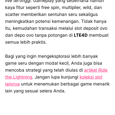
live tertinggi. Gameplay yang sederhana namun
kaya fitur seperti free spin, multiplier, wild, dan
scatter memberikan sentuhan seru sekaligus
meningkatkan potensi kemenangan. Tidak hanya
itu, kemudahan transaksi melalui slot deposit ovo
dan depo ovo tanpa potongan di
LTE4D
membuat
semua lebih praktis.
Bagi yang ingin mengeksplorasi lebih banyak
game seru dengan modal kecil, Anda juga bisa
mencoba strategi yang telah diulas di
artikel Ride
the Lightning
. Jangan lupa kunjungi
koleksi slot
lainnya
untuk menemukan berbagai game menarik
lain yang sesuai selera Anda.