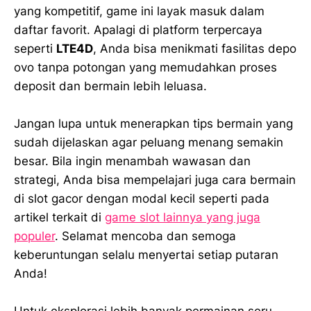
yang kompetitif, game ini layak masuk dalam
daftar favorit. Apalagi di platform terpercaya
seperti
LTE4D
, Anda bisa menikmati fasilitas depo
ovo tanpa potongan yang memudahkan proses
deposit dan bermain lebih leluasa.
Jangan lupa untuk menerapkan tips bermain yang
sudah dijelaskan agar peluang menang semakin
besar. Bila ingin menambah wawasan dan
strategi, Anda bisa mempelajari juga cara bermain
di slot gacor dengan modal kecil seperti pada
artikel terkait di
game slot lainnya yang juga
populer
. Selamat mencoba dan semoga
keberuntungan selalu menyertai setiap putaran
Anda!
Untuk eksplorasi lebih banyak permainan seru,