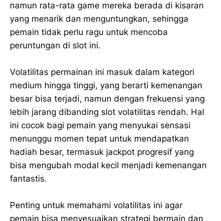
namun rata-rata game mereka berada di kisaran
yang menarik dan menguntungkan, sehingga
pemain tidak perlu ragu untuk mencoba
peruntungan di slot ini.
Volatilitas permainan ini masuk dalam kategori
medium hingga tinggi, yang berarti kemenangan
besar bisa terjadi, namun dengan frekuensi yang
lebih jarang dibanding slot volatilitas rendah. Hal
ini cocok bagi pemain yang menyukai sensasi
menunggu momen tepat untuk mendapatkan
hadiah besar, termasuk jackpot progresif yang
bisa mengubah modal kecil menjadi kemenangan
fantastis.
Penting untuk memahami volatilitas ini agar
pemain bisa menyesuaikan strategi bermain dan