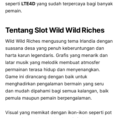
seperti
LTE4D
yang sudah terpercaya bagi banyak
pemain.
Tentang Slot Wild Wild Riches
Wild Wild Riches mengusung tema Irlandia dengan
suasana desa yang penuh keberuntungan dan
harta karun legendaris. Grafis yang menarik dan
latar musik yang melodik membuat atmosfer
permainan terasa hidup dan menyenangkan.
Game ini dirancang dengan baik untuk
menghadirkan pengalaman bermain yang seru
dan mudah dipahami bagi semua kalangan, baik
pemula maupun pemain berpengalaman.
Visual yang memikat dengan ikon-ikon seperti pot