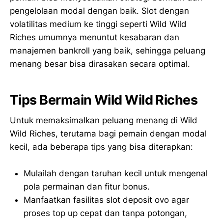
pengelolaan modal dengan baik. Slot dengan
volatilitas medium ke tinggi seperti Wild Wild
Riches umumnya menuntut kesabaran dan
manajemen bankroll yang baik, sehingga peluang
menang besar bisa dirasakan secara optimal.
Tips Bermain Wild Wild Riches
Untuk memaksimalkan peluang menang di Wild
Wild Riches, terutama bagi pemain dengan modal
kecil, ada beberapa tips yang bisa diterapkan:
Mulailah dengan taruhan kecil untuk mengenal
pola permainan dan fitur bonus.
Manfaatkan fasilitas slot deposit ovo agar
proses top up cepat dan tanpa potongan,