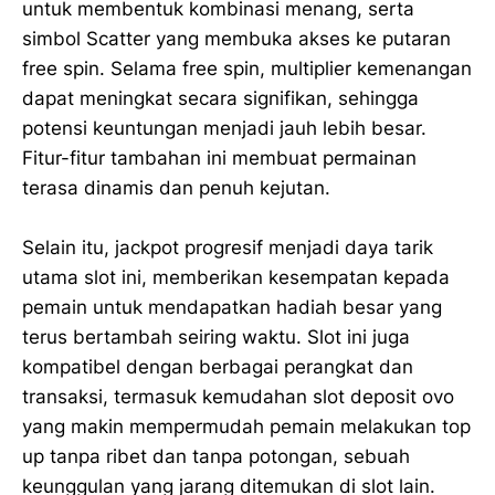
untuk membentuk kombinasi menang, serta
simbol Scatter yang membuka akses ke putaran
free spin. Selama free spin, multiplier kemenangan
dapat meningkat secara signifikan, sehingga
potensi keuntungan menjadi jauh lebih besar.
Fitur-fitur tambahan ini membuat permainan
terasa dinamis dan penuh kejutan.
Selain itu, jackpot progresif menjadi daya tarik
utama slot ini, memberikan kesempatan kepada
pemain untuk mendapatkan hadiah besar yang
terus bertambah seiring waktu. Slot ini juga
kompatibel dengan berbagai perangkat dan
transaksi, termasuk kemudahan slot deposit ovo
yang makin mempermudah pemain melakukan top
up tanpa ribet dan tanpa potongan, sebuah
keunggulan yang jarang ditemukan di slot lain.