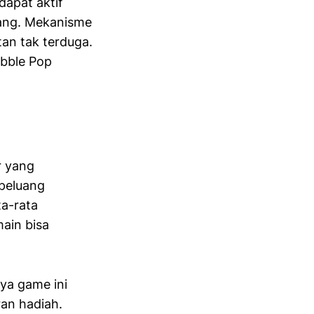
dapat aktif
ang. Mekanisme
tan tak terduga.
ubble Pop
r yang
peluang
ta-rata
ain bisa
nya game ini
an hadiah.