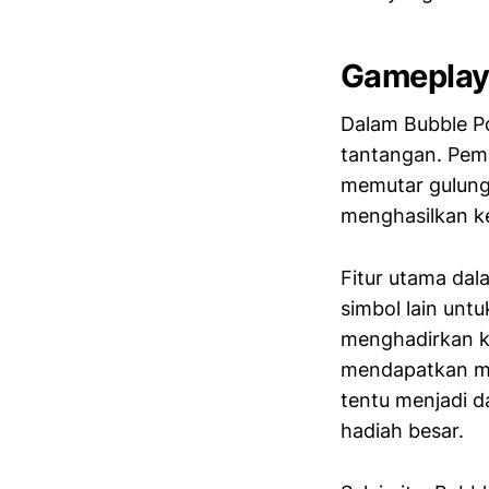
Gameplay 
Dalam Bubble P
tantangan. Pem
memutar gulung
menghasilkan k
Fitur utama dal
simbol lain un
menghadirkan ke
mendapatkan mul
tentu menjadi d
hadiah besar.