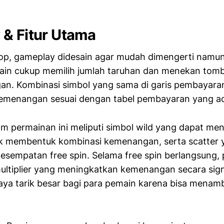
& Fitur Utama
op, gameplay didesain agar mudah dimengerti namun
ain cukup memilih jumlah taruhan dan menekan tomb
an. Kombinasi simbol yang sama di garis pembayara
emenangan sesuai dengan tabel pembayaran yang a
am permainan ini meliputi simbol wild yang dapat me
tuk membentuk kombinasi kemenangan, serta scatter 
sempatan free spin. Selama free spin berlangsung, 
tiplier yang meningkatkan kemenangan secara signifi
aya tarik besar bagi para pemain karena bisa menam