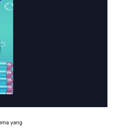
tema yang