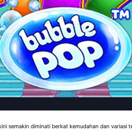
kini semakin diminati berkat kemudahan dan variasi 