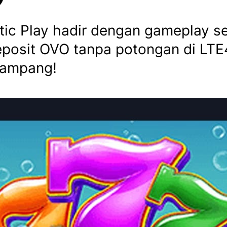
tic Play hadir dengan gameplay s
deposit OVO tanpa potongan di LTE
 gampang!