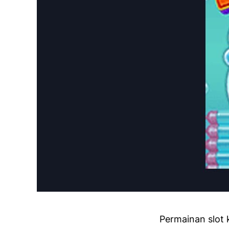
Permainan slot 