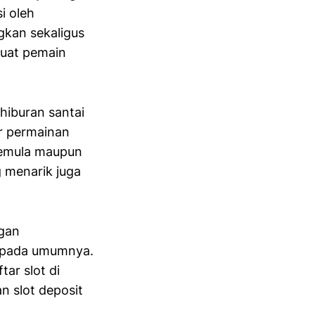
i oleh
kan sekaligus
buat pemain
hiburan santai
ur permainan
 pemula maupun
 menarik juga
ngan
t pada umumnya.
tar slot di
 slot deposit