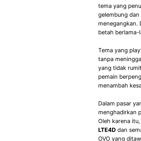
tema yang penuh
gelembung dan 
menegangkan. D
betah berlama-
Tema yang playf
tanpa meninggal
yang tidak rumi
pemain berpeng
menambah kesan
Dalam pasar yan
menghadirkan p
Oleh karena itu,
LTE4D
dan sema
OVO yang ditaw