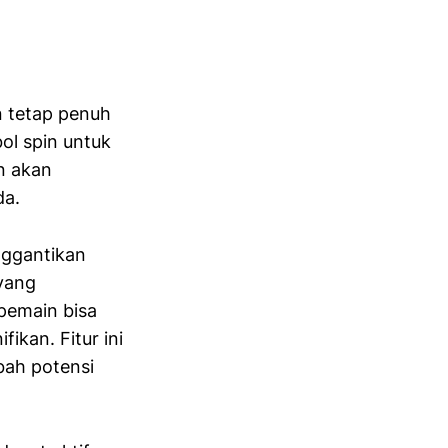
 tetap penuh
ol spin untuk
n akan
da.
nggantikan
yang
pemain bisa
kan. Fitur ini
bah potensi