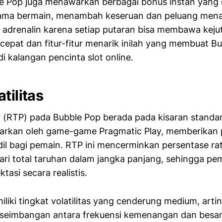
ble Pop juga menawarkan berbagai bonus instan yang 
lama bermain, menambah keseruan dan peluang men
u adrenalin karena setiap putaran bisa membawa keju
epat dan fitur-fitur menarik inilah yang membuat B
i kalangan pencinta slot online.
tilitas
r (RTP) pada Bubble Pop berada pada kisaran standa
rkan oleh game-game Pragmatic Play, memberikan 
l bagi pemain. RTP ini mencerminkan persentase ra
ri total taruhan dalam jangka panjang, sehingga pem
asi secara realistis.
liki tingkat volatilitas yang cenderung medium, arti
eimbangan antara frekuensi kemenangan dan besar