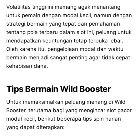
Volatilitas tinggi ini memang agak menantang
untuk pemain dengan modal kecil, namun dengan
strategi bermain yang tepat dan pemahaman
tentang pola terbaru dalam slot ini, peluang untuk
mendapatkan keuntungan tetap terbuka lebar.
Oleh karena itu, pengelolaan modal dan waktu
bermain menjadi sangat penting agar tidak cepat
kehabisan dana.
Tips Bermain Wild Booster
Untuk memaksimalkan peluang menang di Wild
Booster, terutama bagi yang mengincar slot gacor
modal kecil, berikut beberapa tips spin harian
yang dapat diterapkan: