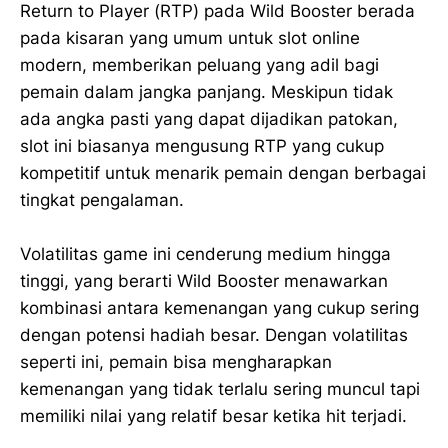
Return to Player (RTP) pada Wild Booster berada
pada kisaran yang umum untuk slot online
modern, memberikan peluang yang adil bagi
pemain dalam jangka panjang. Meskipun tidak
ada angka pasti yang dapat dijadikan patokan,
slot ini biasanya mengusung RTP yang cukup
kompetitif untuk menarik pemain dengan berbagai
tingkat pengalaman.
Volatilitas game ini cenderung medium hingga
tinggi, yang berarti Wild Booster menawarkan
kombinasi antara kemenangan yang cukup sering
dengan potensi hadiah besar. Dengan volatilitas
seperti ini, pemain bisa mengharapkan
kemenangan yang tidak terlalu sering muncul tapi
memiliki nilai yang relatif besar ketika hit terjadi.