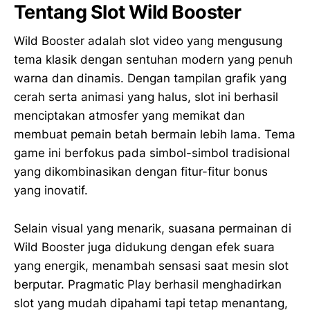
Tentang Slot Wild Booster
Wild Booster adalah slot video yang mengusung
tema klasik dengan sentuhan modern yang penuh
warna dan dinamis. Dengan tampilan grafik yang
cerah serta animasi yang halus, slot ini berhasil
menciptakan atmosfer yang memikat dan
membuat pemain betah bermain lebih lama. Tema
game ini berfokus pada simbol-simbol tradisional
yang dikombinasikan dengan fitur-fitur bonus
yang inovatif.
Selain visual yang menarik, suasana permainan di
Wild Booster juga didukung dengan efek suara
yang energik, menambah sensasi saat mesin slot
berputar. Pragmatic Play berhasil menghadirkan
slot yang mudah dipahami tapi tetap menantang,