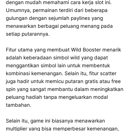
dengan mudah memahami cara kerja slot ini.
Umumnya, permainan terdiri dari beberapa
gulungan dengan sejumlah paylines yang
menawarkan berbagai peluang menang pada
setiap putarannya.
Fitur utama yang membuat Wild Booster menarik
adalah keberadaan simbol wild yang dapat
menggantikan simbol lain untuk membentuk
kombinasi kemenangan. Selain itu, fitur scatter
juga hadir untuk memicu putaran gratis atau free
spin yang sangat membantu dalam meningkatkan
peluang hadiah tanpa mengeluarkan modal
tambahan.
Selain itu, game ini biasanya menawarkan
multiplier yang bisa memperbesar kemenangan,