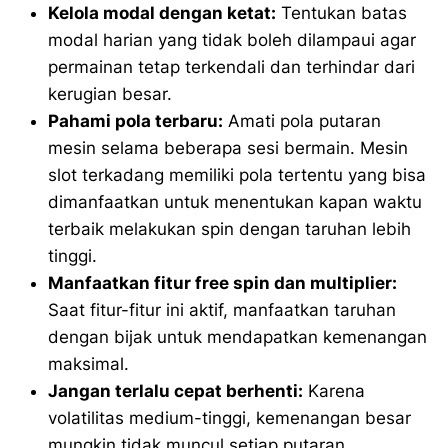
Kelola modal dengan ketat:
Tentukan batas
modal harian yang tidak boleh dilampaui agar
permainan tetap terkendali dan terhindar dari
kerugian besar.
Pahami pola terbaru:
Amati pola putaran
mesin selama beberapa sesi bermain. Mesin
slot terkadang memiliki pola tertentu yang bisa
dimanfaatkan untuk menentukan kapan waktu
terbaik melakukan spin dengan taruhan lebih
tinggi.
Manfaatkan fitur free spin dan multiplier:
Saat fitur-fitur ini aktif, manfaatkan taruhan
dengan bijak untuk mendapatkan kemenangan
maksimal.
Jangan terlalu cepat berhenti:
Karena
volatilitas medium-tinggi, kemenangan besar
mungkin tidak muncul setiap putaran.