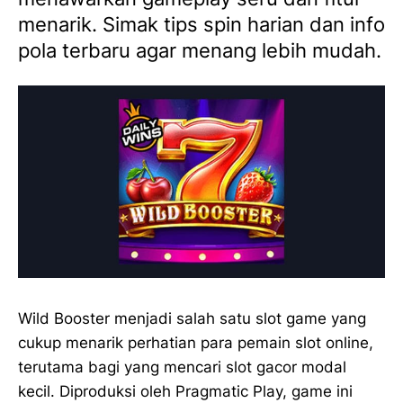
menarik. Simak tips spin harian dan info
pola terbaru agar menang lebih mudah.
Wild Booster menjadi salah satu slot game yang
cukup menarik perhatian para pemain slot online,
terutama bagi yang mencari slot gacor modal
kecil. Diproduksi oleh Pragmatic Play, game ini