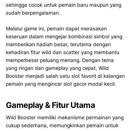
sehingga cocok untuk pemain baru maupun yang
sudah berpengalaman.
Melalui game ini, pemain dapat merasakan
keseruan dalam mengejar kombinasi simbol yang
memberikan hadiah besar, terutama dengan
kehadiran fitur wild dan scatter yang membantu
memperbesar peluang menang. Dengan tema
yang ringan dan gameplay yang cepat, Wild
Booster menjadi salah satu slot favorit di kalangan
pemain yang mengincar slot gacor modal kecil.
Gameplay & Fitur Utama
Wild Booster memiliki mekanisme permainan yang
cukup sederhana, memungkinkan pemain untuk