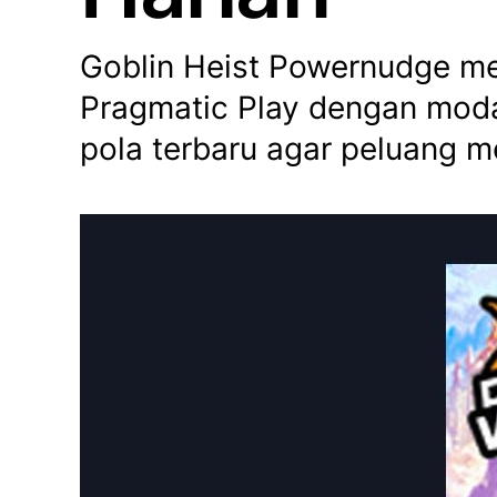
Goblin Heist Powernudge me
Pragmatic Play dengan modal 
pola terbaru agar peluang 