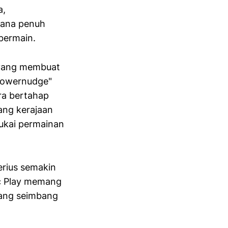
a,
sana penuh
bermain.
 yang membuat
Powernudge"
ra bertahap
ang kerajaan
ukai permainan
erius semakin
c Play memang
 yang seimbang