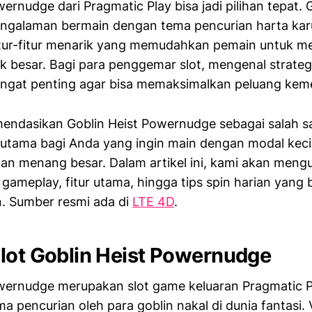
ernudge dari Pragmatic Play bisa jadi pilihan tepat. 
galaman bermain dengan tema pencurian harta kar
itur-fitur menarik yang memudahkan pemain untuk 
k besar. Bagi para penggemar slot, mengenal strategi
sangat penting agar bisa memaksimalkan peluang ke
ndasikan Goblin Heist Powernudge sebagai salah sa
rutama bagi Anda yang ingin main dengan modal kecil
n menang besar. Dalam artikel ini, kami akan meng
 gameplay, fitur utama, hingga tips spin harian yang 
. Sumber resmi ada di
LTE 4D
.
lot Goblin Heist Powernudge
owernudge merupakan slot game keluaran Pragmatic P
 pencurian oleh para goblin nakal di dunia fantasi. 