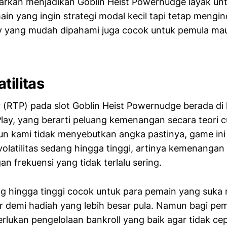
rkan menjadikan Goblin Heist Powernudge layak unt
ain yang ingin strategi modal kecil tapi tetap mengi
y yang mudah dipahami juga cocok untuk pemula m
.
tilitas
r (RTP) pada slot Goblin Heist Powernudge berada di 
Play, yang berarti peluang kemenangan secara teori c
un kami tidak menyebutkan angka pastinya, game ini
volatilitas sedang hingga tinggi, artinya kemenang
an frekuensi yang tidak terlalu sering.
ang hingga tinggi cocok untuk para pemain yang suk
sar demi hadiah yang lebih besar pula. Namun bagi p
perlukan pengelolaan bankroll yang baik agar tidak ce