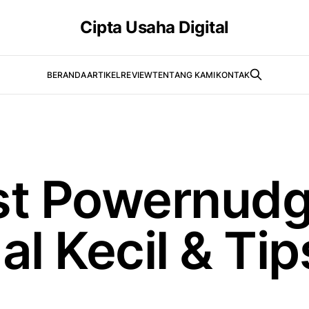
Cipta Usaha Digital
BERANDA
ARTIKEL
REVIEW
TENTANG KAMI
KONTAK
st Powernudg
l Kecil & Tip