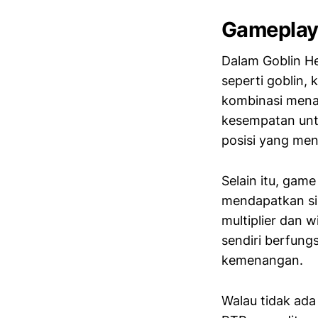
Gameplay 
Dalam Goblin H
seperti goblin,
kombinasi mena
kesempatan un
posisi yang me
Selain itu, game
mendapatkan sim
multiplier dan w
sendiri berfung
kemenangan.
Walau tidak ada 