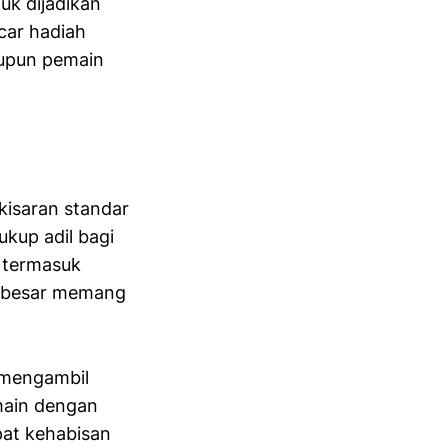
uk dijadikan
ncar hadiah
aupun pemain
kisaran standar
ukup adil bagi
 termasuk
an besar memang
a mengambil
emain dengan
pat kehabisan