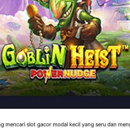
g mencari slot gacor modal kecil yang seru dan me