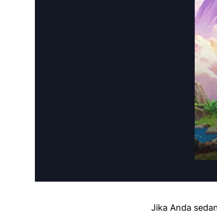
Jika Anda sedan