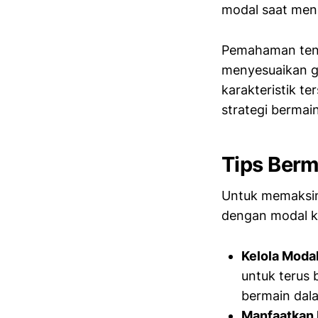
modal saat men
Pemahaman tenta
menyesuaikan g
karakteristik te
strategi bermai
Tips Berm
Untuk memaksim
dengan modal kec
Kelola Modal
untuk terus 
bermain dal
Manfaatkan 