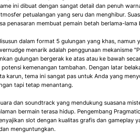
ame ini dibuat dengan sangat detail dan penuh warn
tmosfer petualangan yang seru dan menghibur. Sua
rasa penasaran membuat pemain betah berlama-lama 
isusun dalam format 5 gulungan yang khas, namun
owernudge menarik adalah penggunaan mekanisme "
kan gulungan bergerak ke atas atau ke bawah seca
potensi kemenangan tambahan. Dengan latar belak
ta karun, tema ini sangat pas untuk Anda yang meny
ingan tapi tetap menantang.
k suara dan soundtrack yang mendukung suasana mist
aman bermain terasa hidup. Pengembang Pragmati
menyajikan slot dengan kualitas grafis dan gameplay
 dan menguntungkan.