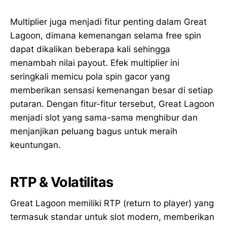
Multiplier juga menjadi fitur penting dalam Great
Lagoon, dimana kemenangan selama free spin
dapat dikalikan beberapa kali sehingga
menambah nilai payout. Efek multiplier ini
seringkali memicu pola spin gacor yang
memberikan sensasi kemenangan besar di setiap
putaran. Dengan fitur-fitur tersebut, Great Lagoon
menjadi slot yang sama-sama menghibur dan
menjanjikan peluang bagus untuk meraih
keuntungan.
RTP & Volatilitas
Great Lagoon memiliki RTP (return to player) yang
termasuk standar untuk slot modern, memberikan