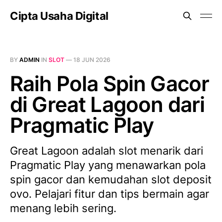
Cipta Usaha Digital
BY
ADMIN
IN
SLOT
—
18 JUN 2026
Raih Pola Spin Gacor
di Great Lagoon dari
Pragmatic Play
Great Lagoon adalah slot menarik dari
Pragmatic Play yang menawarkan pola
spin gacor dan kemudahan slot deposit
ovo. Pelajari fitur dan tips bermain agar
menang lebih sering.