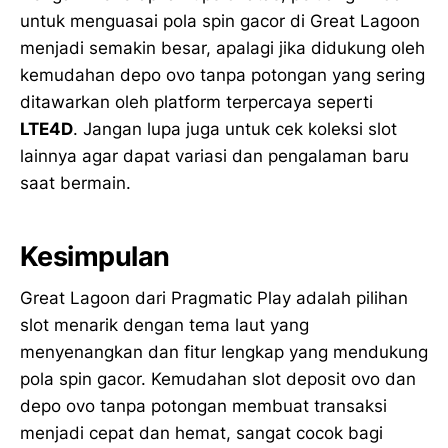
untuk menguasai pola spin gacor di Great Lagoon
menjadi semakin besar, apalagi jika didukung oleh
kemudahan depo ovo tanpa potongan yang sering
ditawarkan oleh platform terpercaya seperti
LTE4D
. Jangan lupa juga untuk cek koleksi slot
lainnya agar dapat variasi dan pengalaman baru
saat bermain.
Kesimpulan
Great Lagoon dari Pragmatic Play adalah pilihan
slot menarik dengan tema laut yang
menyenangkan dan fitur lengkap yang mendukung
pola spin gacor. Kemudahan slot deposit ovo dan
depo ovo tanpa potongan membuat transaksi
menjadi cepat dan hemat, sangat cocok bagi