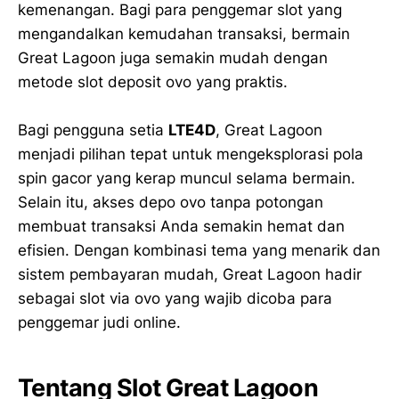
kemenangan. Bagi para penggemar slot yang
mengandalkan kemudahan transaksi, bermain
Great Lagoon juga semakin mudah dengan
metode slot deposit ovo yang praktis.
Bagi pengguna setia
LTE4D
, Great Lagoon
menjadi pilihan tepat untuk mengeksplorasi pola
spin gacor yang kerap muncul selama bermain.
Selain itu, akses depo ovo tanpa potongan
membuat transaksi Anda semakin hemat dan
efisien. Dengan kombinasi tema yang menarik dan
sistem pembayaran mudah, Great Lagoon hadir
sebagai slot via ovo yang wajib dicoba para
penggemar judi online.
Tentang Slot Great Lagoon