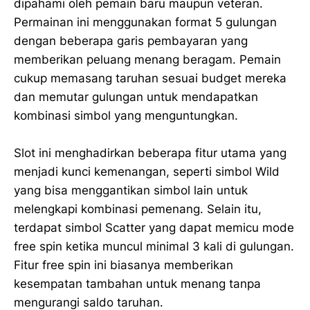
dipahami oleh pemain baru maupun veteran.
Permainan ini menggunakan format 5 gulungan
dengan beberapa garis pembayaran yang
memberikan peluang menang beragam. Pemain
cukup memasang taruhan sesuai budget mereka
dan memutar gulungan untuk mendapatkan
kombinasi simbol yang menguntungkan.
Slot ini menghadirkan beberapa fitur utama yang
menjadi kunci kemenangan, seperti simbol Wild
yang bisa menggantikan simbol lain untuk
melengkapi kombinasi pemenang. Selain itu,
terdapat simbol Scatter yang dapat memicu mode
free spin ketika muncul minimal 3 kali di gulungan.
Fitur free spin ini biasanya memberikan
kesempatan tambahan untuk menang tanpa
mengurangi saldo taruhan.