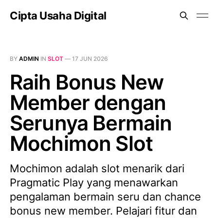
Cipta Usaha Digital
BY
ADMIN
IN
SLOT
—
17 JUN 2026
Raih Bonus New
Member dengan
Serunya Bermain
Mochimon Slot
Mochimon adalah slot menarik dari
Pragmatic Play yang menawarkan
pengalaman bermain seru dan chance
bonus new member. Pelajari fitur dan