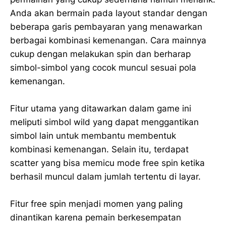
Anda akan bermain pada layout standar dengan
beberapa garis pembayaran yang menawarkan
berbagai kombinasi kemenangan. Cara mainnya
cukup dengan melakukan spin dan berharap
simbol-simbol yang cocok muncul sesuai pola
kemenangan.
Fitur utama yang ditawarkan dalam game ini
meliputi simbol wild yang dapat menggantikan
simbol lain untuk membantu membentuk
kombinasi kemenangan. Selain itu, terdapat
scatter yang bisa memicu mode free spin ketika
berhasil muncul dalam jumlah tertentu di layar.
Fitur free spin menjadi momen yang paling
dinantikan karena pemain berkesempatan