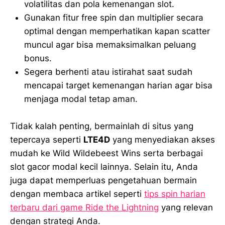
volatilitas dan pola kemenangan slot.
Gunakan fitur free spin dan multiplier secara
optimal dengan memperhatikan kapan scatter
muncul agar bisa memaksimalkan peluang
bonus.
Segera berhenti atau istirahat saat sudah
mencapai target kemenangan harian agar bisa
menjaga modal tetap aman.
Tidak kalah penting, bermainlah di situs yang
tepercaya seperti
LTE4D
yang menyediakan akses
mudah ke Wild Wildebeest Wins serta berbagai
slot gacor modal kecil lainnya. Selain itu, Anda
juga dapat memperluas pengetahuan bermain
dengan membaca artikel seperti
tips spin harian
terbaru dari game Ride the Lightning
yang relevan
dengan strategi Anda.