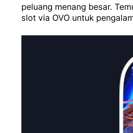
peluang menang besar. Tem
slot via OVO untuk pengalam