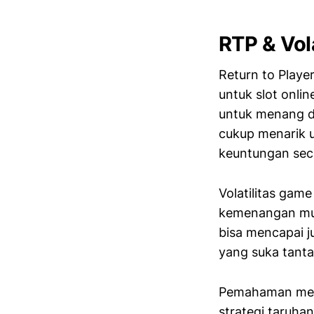
RTP & Vola
Return to Playe
untuk slot onli
untuk menang d
cukup menarik 
keuntungan sec
Volatilitas gam
kemenangan mung
bisa mencapai j
yang suka tant
Pemahaman meng
strategi taruha