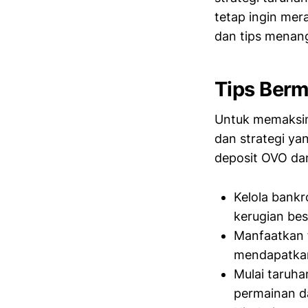
tetap ingin mera
dan tips menang, 
Tips Berm
Untuk memaksim
dan strategi ya
deposit OVO dan
Kelola bankr
kerugian bes
Manfaatkan 
mendapatkan 
Mulai taruha
permainan da