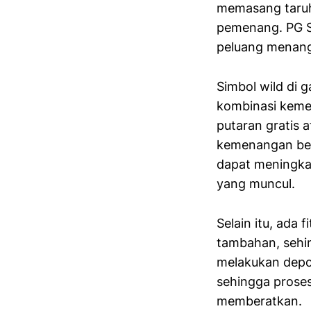
memasang taruh
pemenang. PG S
peluang menang b
Simbol wild di 
kombinasi kemen
putaran gratis a
kemenangan berli
dapat meningkat
yang muncul.
Selain itu, ad
tambahan, sehi
melakukan depo
sehingga prose
memberatkan.