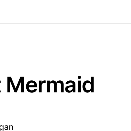
ot Mermaid
ngan