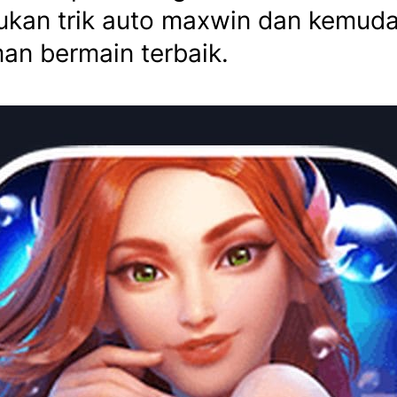
ukan trik auto maxwin dan kemud
an bermain terbaik.