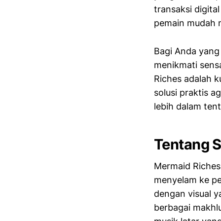
transaksi digit
pemain mudah m
Bagi Anda yang
menikmati sens
Riches adalah k
solusi praktis a
lebih dalam ten
Tentang S
Mermaid Riches
menyelam ke per
dengan visual 
berbagai makhl