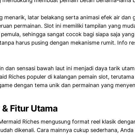
ng mendukung membuat pemain betah berlama-lama 
g menarik, latar belakang serta animasi efek air dan
an permainan. Slot ini memiliki tampilan yang mud
pemula, sehingga sangat cocok bagi siapa saja yan
anpa harus pusing dengan mekanisme rumit. Info res
n dan sensasi bawah laut ini menjadi daya tarik uta
d Riches populer di kalangan pemain slot, terutam
 game dengan tema unik dan permainan yang menye
& Fitur Utama
 Mermaid Riches mengusung format reel klasik denga
udah dikenali. Cara mainnya cukup sederhana, Anda