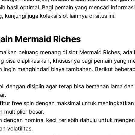
ih hasil optimal. Bagi pemain yang mencari informasi
kunjungi juga koleksi slot lainnya di situs ini.
ain Mermaid Riches
alkan peluang menang di slot Mermaid Riches, ada b
ng bisa diaplikasikan, khususnya bagi pemain yang 
 ingin menghindari biaya tambahan. Berikut beberapa
oll dengan disiplin agar tetap bisa bertahan lama da
ar.
fitur free spin dengan maksimal untuk meningkatkan
multiplier besar.
n dengan nominal kecil terlebih dahulu untuk mengen
n volatilitas.