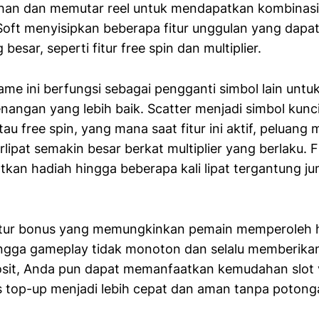
an dan memutar reel untuk mendapatkan kombinasi
oft menyisipkan beberapa fitur unggulan yang dapa
esar, seperti fitur free spin dan multiplier.
game ini berfungsi sebagai pengganti simbol lain un
angan yang lebih baik. Scatter menjadi simbol kun
tau free spin, yang mana saat fitur ini aktif, peluan
pat semakin besar berkat multiplier yang berlaku. Fit
kan hadiah hingga beberapa kali lipat tergantung ju
a fitur bonus yang memungkinkan pemain memperoleh 
ngga gameplay tidak monoton dan selalu memberikan
sit, Anda pun dapat memanfaatkan kemudahan slot 
s top-up menjadi lebih cepat dan aman tanpa potong