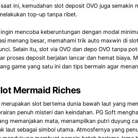
al saat ini, kemudahan slot deposit OVO juga semaki
elakukan top-up tanpa ribet.
 ingin mencoba keberuntungan dengan modal minimal
asi menang besar, memahami trik auto maxwin di slo
unci. Selain itu, slot via OVO dan depo OVO tanpa p
gar proses deposit berjalan lancar dan hemat biaya. Ma
tang game yang satu ini dan tips bermain agar mena
lot Mermaid Riches
 merupakan slot bertema dunia bawah laut yang m
airan penuh misteri dan keindahan. PG Soft menghadi
yang memanjakan mata, menampilkan putri duyung ca
uk laut sebagai simbol utama. Atmosfernya yang pen