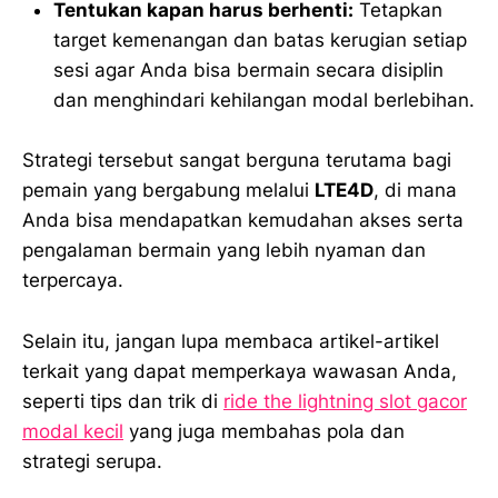
Tentukan kapan harus berhenti:
Tetapkan
target kemenangan dan batas kerugian setiap
sesi agar Anda bisa bermain secara disiplin
dan menghindari kehilangan modal berlebihan.
Strategi tersebut sangat berguna terutama bagi
pemain yang bergabung melalui
LTE4D
, di mana
Anda bisa mendapatkan kemudahan akses serta
pengalaman bermain yang lebih nyaman dan
terpercaya.
Selain itu, jangan lupa membaca artikel-artikel
terkait yang dapat memperkaya wawasan Anda,
seperti tips dan trik di
ride the lightning slot gacor
modal kecil
yang juga membahas pola dan
strategi serupa.