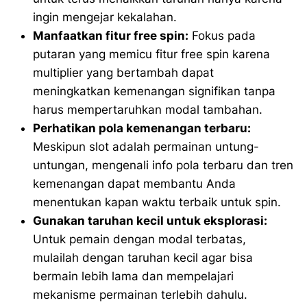
ingin mengejar kekalahan.
Manfaatkan fitur free spin:
Fokus pada
putaran yang memicu fitur free spin karena
multiplier yang bertambah dapat
meningkatkan kemenangan signifikan tanpa
harus mempertaruhkan modal tambahan.
Perhatikan pola kemenangan terbaru:
Meskipun slot adalah permainan untung-
untungan, mengenali info pola terbaru dan tren
kemenangan dapat membantu Anda
menentukan kapan waktu terbaik untuk spin.
Gunakan taruhan kecil untuk eksplorasi:
Untuk pemain dengan modal terbatas,
mulailah dengan taruhan kecil agar bisa
bermain lebih lama dan mempelajari
mekanisme permainan terlebih dahulu.