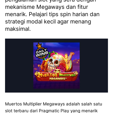
mekanisme Megaways dan fitur
menarik. Pelajari tips spin harian dan
strategi modal kecil agar menang
maksimal.
Muertos Multiplier Megaways adalah salah satu
slot terbaru dari Pragmatic Play yang menarik