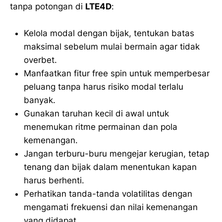
tanpa potongan di
LTE4D
:
Kelola modal dengan bijak, tentukan batas
maksimal sebelum mulai bermain agar tidak
overbet.
Manfaatkan fitur free spin untuk memperbesar
peluang tanpa harus risiko modal terlalu
banyak.
Gunakan taruhan kecil di awal untuk
menemukan ritme permainan dan pola
kemenangan.
Jangan terburu-buru mengejar kerugian, tetap
tenang dan bijak dalam menentukan kapan
harus berhenti.
Perhatikan tanda-tanda volatilitas dengan
mengamati frekuensi dan nilai kemenangan
yang didapat.