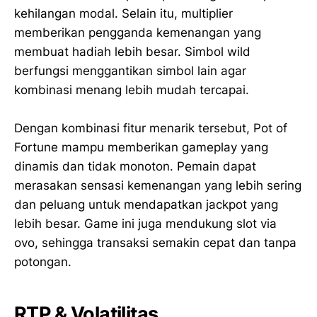
kehilangan modal. Selain itu, multiplier
memberikan pengganda kemenangan yang
membuat hadiah lebih besar. Simbol wild
berfungsi menggantikan simbol lain agar
kombinasi menang lebih mudah tercapai.
Dengan kombinasi fitur menarik tersebut, Pot of
Fortune mampu memberikan gameplay yang
dinamis dan tidak monoton. Pemain dapat
merasakan sensasi kemenangan yang lebih sering
dan peluang untuk mendapatkan jackpot yang
lebih besar. Game ini juga mendukung slot via
ovo, sehingga transaksi semakin cepat dan tanpa
potongan.
RTP & Volatilitas