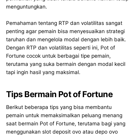
menguntungkan.
Pemahaman tentang RTP dan volatilitas sangat
penting agar pemain bisa menyesuaikan strategi
taruhan dan mengelola modal dengan lebih baik.
Dengan RTP dan volatilitas seperti ini, Pot of
Fortune cocok untuk berbagai tipe pemain,
terutama yang suka bermain dengan modal kecil
tapi ingin hasil yang maksimal.
Tips Bermain Pot of Fortune
Berikut beberapa tips yang bisa membantu
pemain untuk memaksimalkan peluang menang
saat bermain Pot of Fortune, terutama bagi yang
menggunakan slot deposit ovo atau depo ovo