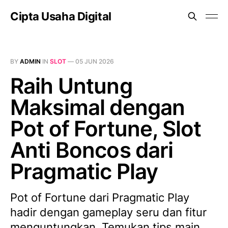
Cipta Usaha Digital
BY
ADMIN
IN
SLOT
—
05 JUN 2026
Raih Untung
Maksimal dengan
Pot of Fortune, Slot
Anti Boncos dari
Pragmatic Play
Pot of Fortune dari Pragmatic Play
hadir dengan gameplay seru dan fitur
menguntungkan. Temukan tips main