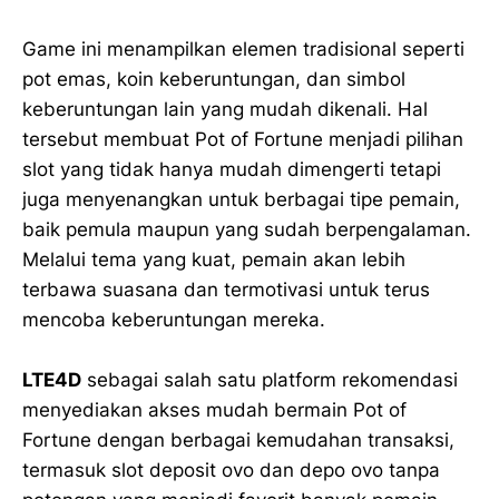
Game ini menampilkan elemen tradisional seperti
pot emas, koin keberuntungan, dan simbol
keberuntungan lain yang mudah dikenali. Hal
tersebut membuat Pot of Fortune menjadi pilihan
slot yang tidak hanya mudah dimengerti tetapi
juga menyenangkan untuk berbagai tipe pemain,
baik pemula maupun yang sudah berpengalaman.
Melalui tema yang kuat, pemain akan lebih
terbawa suasana dan termotivasi untuk terus
mencoba keberuntungan mereka.
LTE4D
sebagai salah satu platform rekomendasi
menyediakan akses mudah bermain Pot of
Fortune dengan berbagai kemudahan transaksi,
termasuk slot deposit ovo dan depo ovo tanpa