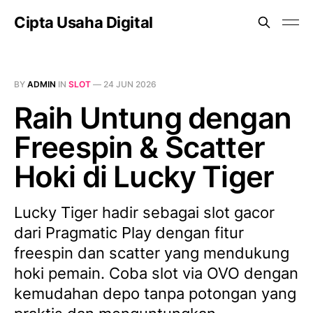
Cipta Usaha Digital
BY
ADMIN
IN
SLOT
—
24 JUN 2026
Raih Untung dengan
Freespin & Scatter
Hoki di Lucky Tiger
Lucky Tiger hadir sebagai slot gacor
dari Pragmatic Play dengan fitur
freespin dan scatter yang mendukung
hoki pemain. Coba slot via OVO dengan
kemudahan depo tanpa potongan yang