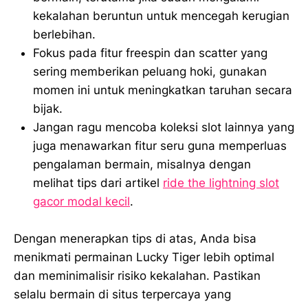
kekalahan beruntun untuk mencegah kerugian
berlebihan.
Fokus pada fitur freespin dan scatter yang
sering memberikan peluang hoki, gunakan
momen ini untuk meningkatkan taruhan secara
bijak.
Jangan ragu mencoba koleksi slot lainnya yang
juga menawarkan fitur seru guna memperluas
pengalaman bermain, misalnya dengan
melihat tips dari artikel
ride the lightning slot
gacor modal kecil
.
Dengan menerapkan tips di atas, Anda bisa
menikmati permainan Lucky Tiger lebih optimal
dan meminimalisir risiko kekalahan. Pastikan
selalu bermain di situs terpercaya yang