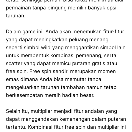
permainan tanpa bingung memilih banyak opsi
taruhan.
Dalam game ini, Anda akan menemukan fitur-fitur
yang dapat meningkatkan peluang menang
seperti simbol wild yang menggantikan simbol lain
untuk membentuk kombinasi pemenang, serta
scatter yang dapat memicu putaran gratis atau
free spin. Free spin sendiri merupakan momen
emas dimana Anda bisa memutar tanpa
mengeluarkan taruhan tambahan namun tetap
berkesempatan meraih hadiah besar.
Selain itu, multiplier menjadi fitur andalan yang
dapat menggandakan kemenangan dalam putaran
tertentu. Kombinasi fitur free spin dan multiplier ini