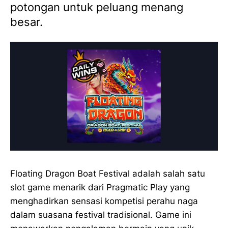
potongan untuk peluang menang
besar.
Floating Dragon Boat Festival adalah salah satu
slot game menarik dari Pragmatic Play yang
menghadirkan sensasi kompetisi perahu naga
dalam suasana festival tradisional. Game ini