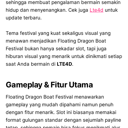
sehingga membuat pengalaman bermain semakin
hidup dan menyenangkan. Cek juga
Lte4d
untuk
update terbaru.
Tema festival yang kuat sekaligus visual yang
menawan menjadikan Floating Dragon Boat
Festival bukan hanya sekadar slot, tapi juga
hiburan visual yang menarik untuk dinikmati setiap
saat Anda bermain di
LTE4D
.
Gameplay & Fitur Utama
Floating Dragon Boat Festival menawarkan
gameplay yang mudah dipahami namun penuh
dengan fitur menarik. Slot ini biasanya memakai
format gulungan standar dengan sejumlah payline
tetap, sehingga pemain bisa fokus menikmati alur