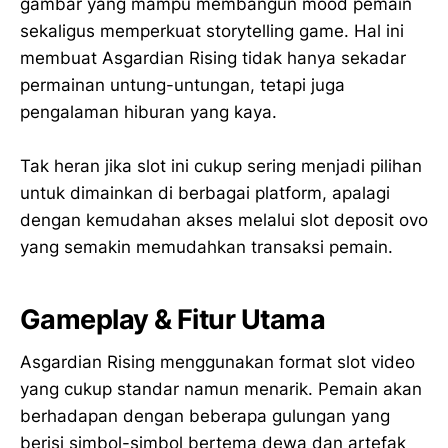
gambar yang mampu membangun mood pemain
sekaligus memperkuat storytelling game. Hal ini
membuat Asgardian Rising tidak hanya sekadar
permainan untung-untungan, tetapi juga
pengalaman hiburan yang kaya.
Tak heran jika slot ini cukup sering menjadi pilihan
untuk dimainkan di berbagai platform, apalagi
dengan kemudahan akses melalui slot deposit ovo
yang semakin memudahkan transaksi pemain.
Gameplay & Fitur Utama
Asgardian Rising menggunakan format slot video
yang cukup standar namun menarik. Pemain akan
berhadapan dengan beberapa gulungan yang
berisi simbol-simbol bertema dewa dan artefak