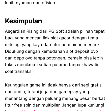
lebih nyaman dan efisien.
Kesimpulan
Asgardian Rising dari PG Soft adalah pilihan tepat
bagi yang mencari link slot gacor dengan tema
mitologi yang kaya dan fitur permainan menarik.
Didukung dengan kemudahan slot deposit ovo
dan depo ovo tanpa potongan, pemain bisa lebih
fokus menikmati setiap putaran tanpa khawatir
soal transaksi.
Keunggulan game ini tidak hanya dari segi grafis
dan audio, tetapi juga dari gameplay yang
menantang dengan peluang menang besar berkat
fitur free spin dan multiplier. Jangan lupa kunjungi