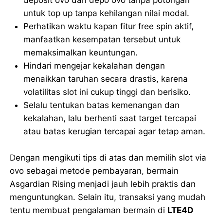
deposit ovo dan depo ovo tanpa potongan
untuk top up tanpa kehilangan nilai modal.
Perhatikan waktu kapan fitur free spin aktif,
manfaatkan kesempatan tersebut untuk
memaksimalkan keuntungan.
Hindari mengejar kekalahan dengan
menaikkan taruhan secara drastis, karena
volatilitas slot ini cukup tinggi dan berisiko.
Selalu tentukan batas kemenangan dan
kekalahan, lalu berhenti saat target tercapai
atau batas kerugian tercapai agar tetap aman.
Dengan mengikuti tips di atas dan memilih slot via
ovo sebagai metode pembayaran, bermain
Asgardian Rising menjadi jauh lebih praktis dan
menguntungkan. Selain itu, transaksi yang mudah
tentu membuat pengalaman bermain di
LTE4D