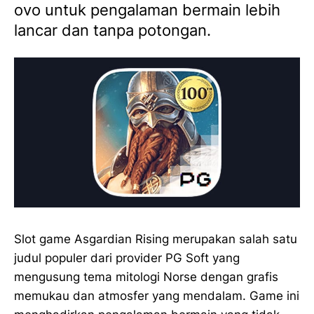
ovo untuk pengalaman bermain lebih
lancar dan tanpa potongan.
Slot game Asgardian Rising merupakan salah satu
judul populer dari provider PG Soft yang
mengusung tema mitologi Norse dengan grafis
memukau dan atmosfer yang mendalam. Game ini