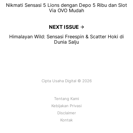
Nikmati Sensasi 5 Lions dengan Depo 5 Ribu dan Slot
Via OVO Mudah
NEXT ISSUE
Himalayan Wild: Sensasi Freespin & Scatter Hoki di
Dunia Salju
Cipta Usaha Digital © 2026
Tentang Kami
Kebijakan Privasi
Disclaimer
Kontak