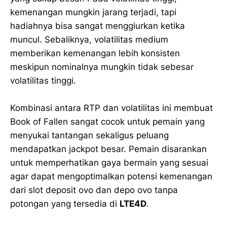
kemenangan mungkin jarang terjadi, tapi
hadiahnya bisa sangat menggiurkan ketika
muncul. Sebaliknya, volatilitas medium
memberikan kemenangan lebih konsisten
meskipun nominalnya mungkin tidak sebesar
volatilitas tinggi.
Kombinasi antara RTP dan volatilitas ini membuat
Book of Fallen sangat cocok untuk pemain yang
menyukai tantangan sekaligus peluang
mendapatkan jackpot besar. Pemain disarankan
untuk memperhatikan gaya bermain yang sesuai
agar dapat mengoptimalkan potensi kemenangan
dari slot deposit ovo dan depo ovo tanpa
potongan yang tersedia di
LTE4D
.