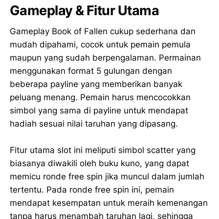
Gameplay & Fitur Utama
Gameplay Book of Fallen cukup sederhana dan
mudah dipahami, cocok untuk pemain pemula
maupun yang sudah berpengalaman. Permainan
menggunakan format 5 gulungan dengan
beberapa payline yang memberikan banyak
peluang menang. Pemain harus mencocokkan
simbol yang sama di payline untuk mendapat
hadiah sesuai nilai taruhan yang dipasang.
Fitur utama slot ini meliputi simbol scatter yang
biasanya diwakili oleh buku kuno, yang dapat
memicu ronde free spin jika muncul dalam jumlah
tertentu. Pada ronde free spin ini, pemain
mendapat kesempatan untuk meraih kemenangan
tanpa harus menambah taruhan lagi, sehingga