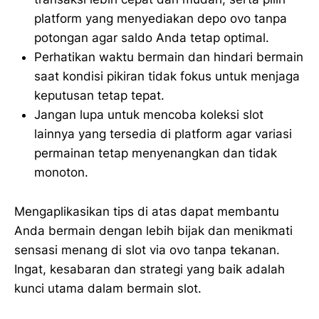
platform yang menyediakan depo ovo tanpa
potongan agar saldo Anda tetap optimal.
Perhatikan waktu bermain dan hindari bermain
saat kondisi pikiran tidak fokus untuk menjaga
keputusan tetap tepat.
Jangan lupa untuk mencoba koleksi slot
lainnya yang tersedia di platform agar variasi
permainan tetap menyenangkan dan tidak
monoton.
Mengaplikasikan tips di atas dapat membantu
Anda bermain dengan lebih bijak dan menikmati
sensasi menang di slot via ovo tanpa tekanan.
Ingat, kesabaran dan strategi yang baik adalah
kunci utama dalam bermain slot.