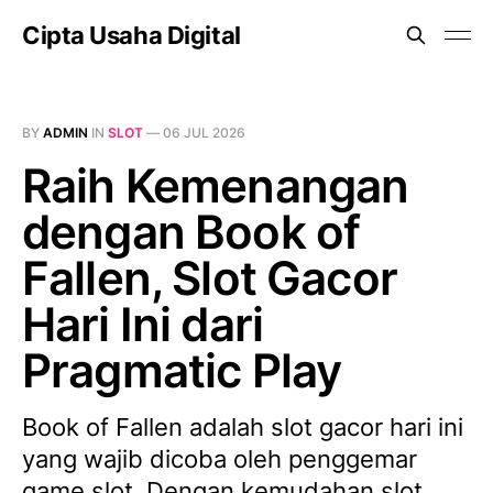
Cipta Usaha Digital
BY
ADMIN
IN
SLOT
—
06 JUL 2026
Raih Kemenangan
dengan Book of
Fallen, Slot Gacor
Hari Ini dari
Pragmatic Play
Book of Fallen adalah slot gacor hari ini
yang wajib dicoba oleh penggemar
game slot. Dengan kemudahan slot