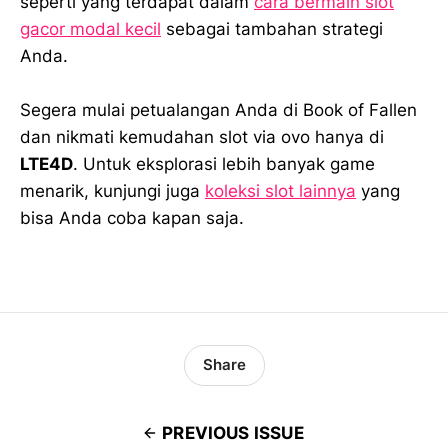
seperti yang terdapat dalam
cara bermain slot
gacor modal kecil
sebagai tambahan strategi
Anda.
Segera mulai petualangan Anda di Book of Fallen
dan nikmati kemudahan slot via ovo hanya di
LTE4D
. Untuk eksplorasi lebih banyak game
menarik, kunjungi juga
koleksi slot lainnya
yang
bisa Anda coba kapan saja.
Share
PREVIOUS ISSUE