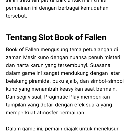
salah satu tempat terbaik untuk menikmati
permainan ini dengan berbagai kemudahan
tersebut.
Tentang Slot Book of Fallen
Book of Fallen mengusung tema petualangan di
zaman Mesir kuno dengan nuansa penuh misteri
dan harta karun yang tersembunyi. Suasana
dalam game ini sangat mendukung dengan latar
belakang piramida, buku ajaib, dan simbol-simbol
kuno yang menambah keasyikan saat bermain.
Dari segi visual, Pragmatic Play memberikan
tampilan yang detail dengan efek suara yang
memperkuat atmosfer permainan.
Dalam game ini, pemain diajak untuk menelusuri