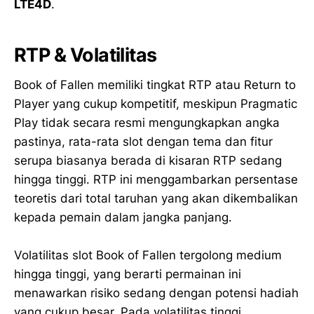
LTE4D
.
RTP & Volatilitas
Book of Fallen memiliki tingkat RTP atau Return to
Player yang cukup kompetitif, meskipun Pragmatic
Play tidak secara resmi mengungkapkan angka
pastinya, rata-rata slot dengan tema dan fitur
serupa biasanya berada di kisaran RTP sedang
hingga tinggi. RTP ini menggambarkan persentase
teoretis dari total taruhan yang akan dikembalikan
kepada pemain dalam jangka panjang.
Volatilitas slot Book of Fallen tergolong medium
hingga tinggi, yang berarti permainan ini
menawarkan risiko sedang dengan potensi hadiah
yang cukup besar. Pada volatilitas tinggi,