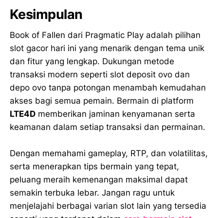
Kesimpulan
Book of Fallen dari Pragmatic Play adalah pilihan
slot gacor hari ini yang menarik dengan tema unik
dan fitur yang lengkap. Dukungan metode
transaksi modern seperti slot deposit ovo dan
depo ovo tanpa potongan menambah kemudahan
akses bagi semua pemain. Bermain di platform
LTE4D
memberikan jaminan kenyamanan serta
keamanan dalam setiap transaksi dan permainan.
Dengan memahami gameplay, RTP, dan volatilitas,
serta menerapkan tips bermain yang tepat,
peluang meraih kemenangan maksimal dapat
semakin terbuka lebar. Jangan ragu untuk
menjelajahi berbagai varian slot lain yang tersedia