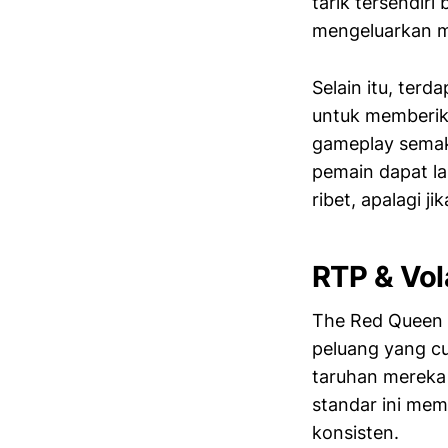
tarik tersendir
mengeluarkan m
Selain itu, ter
untuk memberik
gameplay semaki
pemain dapat la
ribet, apalagi 
RTP & Vola
The Red Queen m
peluang yang c
taruhan mereka
standar ini mem
konsisten.