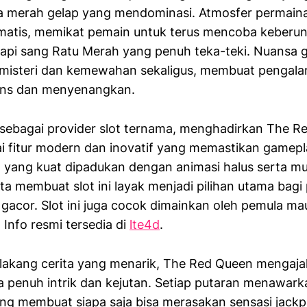
a merah gelap yang mendominasi. Atmosfer permainan
matis, memikat pemain untuk terus mencoba keberu
pi sang Ratu Merah yang penuh teka-teki. Nuansa g
misteri dan kemewahan sekaligus, membuat pengal
tens dan menyenangkan.
 sebagai provider slot ternama, menghadirkan The 
 fitur modern dan inovatif yang memastikan gamepl
 yang kuat dipadukan dengan animasi halus serta mus
a membuat slot ini layak menjadi pilihan utama bagi
gacor. Slot ini juga cocok dimainkan oleh pemula m
Info resmi tersedia di
lte4d
.
elakang cerita yang menarik, The Red Queen mengaj
 penuh intrik dan kejutan. Setiap putaran menawark
g membuat siapa saja bisa merasakan sensasi jackpo