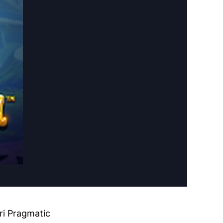
ri Pragmatic