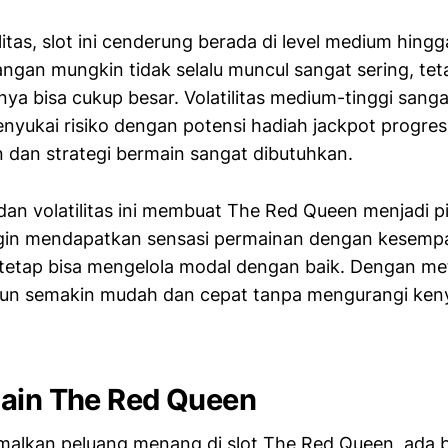
itas, slot ini cenderung berada di level medium hingga
ngan mungkin tidak selalu muncul sangat sering, teta
hnya bisa cukup besar. Volatilitas medium-tinggi sang
yukai risiko dengan potensi hadiah jackpot progresif
dan strategi bermain sangat dibutuhkan.
an volatilitas ini membuat The Red Queen menjadi pi
gin mendapatkan sensasi permainan dengan kesem
 tetap bisa mengelola modal dengan baik. Dengan met
 pun semakin mudah dan cepat tanpa mengurangi ke
ain The Red Queen
alkan peluang menang di slot The Red Queen, ada b