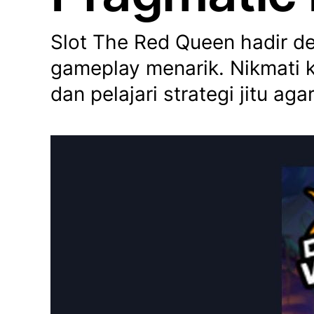
Slot The Red Queen hadir de
gameplay menarik. Nikmati 
dan pelajari strategi jitu ag