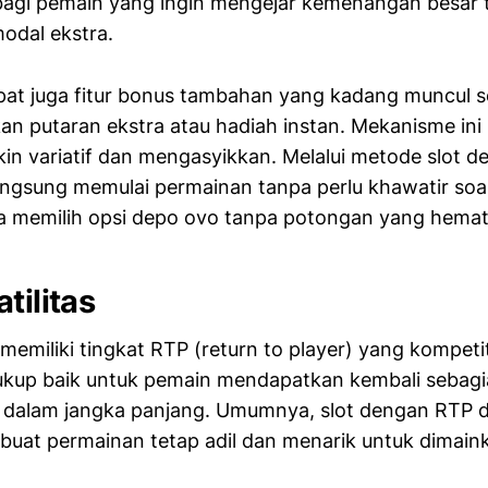
i bagi pemain yang ingin mengejar kemenangan besar 
odal ekstra.
dapat juga fitur bonus tambahan yang kadang muncul 
an putaran ekstra atau hadiah instan. Mekanisme in
n variatif dan mengasyikkan. Melalui metode slot de
ngsung memulai permainan tanpa perlu khawatir soal
jika memilih opsi depo ovo tanpa potongan yang hemat
tilitas
emiliki tingkat RTP (return to player) yang kompeti
ukup baik untuk pemain mendapatkan kembali sebagi
 dalam jangka panjang. Umumnya, slot dengan RTP di
buat permainan tetap adil dan menarik untuk dimain