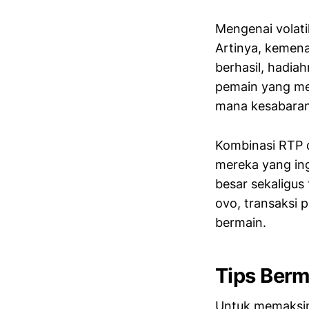
Mengenai volatil
Artinya, kemena
berhasil, hadia
pemain yang men
mana kesabaran 
Kombinasi RTP d
mereka yang in
besar sekaligus
ovo, transaksi
bermain.
Tips Berm
Untuk memaksim