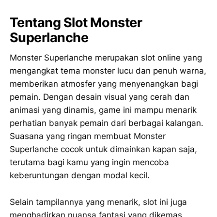
Tentang Slot Monster
Superlanche
Monster Superlanche merupakan slot online yang
mengangkat tema monster lucu dan penuh warna,
memberikan atmosfer yang menyenangkan bagi
pemain. Dengan desain visual yang cerah dan
animasi yang dinamis, game ini mampu menarik
perhatian banyak pemain dari berbagai kalangan.
Suasana yang ringan membuat Monster
Superlanche cocok untuk dimainkan kapan saja,
terutama bagi kamu yang ingin mencoba
keberuntungan dengan modal kecil.
Selain tampilannya yang menarik, slot ini juga
menghadirkan nuansa fantasi yang dikemas