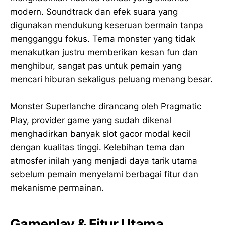
modern. Soundtrack dan efek suara yang
digunakan mendukung keseruan bermain tanpa
mengganggu fokus. Tema monster yang tidak
menakutkan justru memberikan kesan fun dan
menghibur, sangat pas untuk pemain yang
mencari hiburan sekaligus peluang menang besar.
Monster Superlanche dirancang oleh Pragmatic
Play, provider game yang sudah dikenal
menghadirkan banyak slot gacor modal kecil
dengan kualitas tinggi. Kelebihan tema dan
atmosfer inilah yang menjadi daya tarik utama
sebelum pemain menyelami berbagai fitur dan
mekanisme permainan.
Gameplay & Fitur Utama