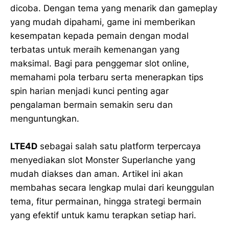
dicoba. Dengan tema yang menarik dan gameplay
yang mudah dipahami, game ini memberikan
kesempatan kepada pemain dengan modal
terbatas untuk meraih kemenangan yang
maksimal. Bagi para penggemar slot online,
memahami pola terbaru serta menerapkan tips
spin harian menjadi kunci penting agar
pengalaman bermain semakin seru dan
menguntungkan.
LTE4D
sebagai salah satu platform terpercaya
menyediakan slot Monster Superlanche yang
mudah diakses dan aman. Artikel ini akan
membahas secara lengkap mulai dari keunggulan
tema, fitur permainan, hingga strategi bermain
yang efektif untuk kamu terapkan setiap hari.