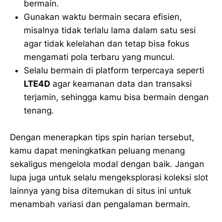
bermain.
Gunakan waktu bermain secara efisien,
misalnya tidak terlalu lama dalam satu sesi
agar tidak kelelahan dan tetap bisa fokus
mengamati pola terbaru yang muncul.
Selalu bermain di platform terpercaya seperti
LTE4D
agar keamanan data dan transaksi
terjamin, sehingga kamu bisa bermain dengan
tenang.
Dengan menerapkan tips spin harian tersebut,
kamu dapat meningkatkan peluang menang
sekaligus mengelola modal dengan baik. Jangan
lupa juga untuk selalu mengeksplorasi koleksi slot
lainnya yang bisa ditemukan di situs ini untuk
menambah variasi dan pengalaman bermain.