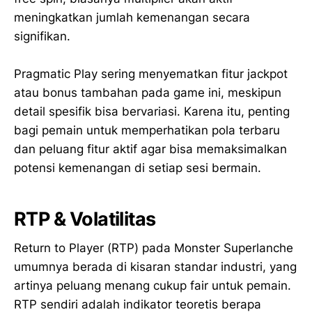
meningkatkan jumlah kemenangan secara
signifikan.
Pragmatic Play sering menyematkan fitur jackpot
atau bonus tambahan pada game ini, meskipun
detail spesifik bisa bervariasi. Karena itu, penting
bagi pemain untuk memperhatikan pola terbaru
dan peluang fitur aktif agar bisa memaksimalkan
potensi kemenangan di setiap sesi bermain.
RTP & Volatilitas
Return to Player (RTP) pada Monster Superlanche
umumnya berada di kisaran standar industri, yang
artinya peluang menang cukup fair untuk pemain.
RTP sendiri adalah indikator teoretis berapa