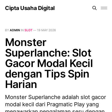
Cipta Usaha Digital
BY
ADMIN
IN
SLOT
—
19 MAY 2026
Monster
Superlanche: Slot
Gacor Modal Kecil
dengan Tips Spin
Harian
Monster Superlanche adalah slot gacor
modal kecil dari Pragmatic Play yang
menawarkan pengalaman seru dengan