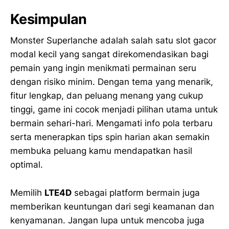
Kesimpulan
Monster Superlanche adalah salah satu slot gacor
modal kecil yang sangat direkomendasikan bagi
pemain yang ingin menikmati permainan seru
dengan risiko minim. Dengan tema yang menarik,
fitur lengkap, dan peluang menang yang cukup
tinggi, game ini cocok menjadi pilihan utama untuk
bermain sehari-hari. Mengamati info pola terbaru
serta menerapkan tips spin harian akan semakin
membuka peluang kamu mendapatkan hasil
optimal.
Memilih
LTE4D
sebagai platform bermain juga
memberikan keuntungan dari segi keamanan dan
kenyamanan. Jangan lupa untuk mencoba juga