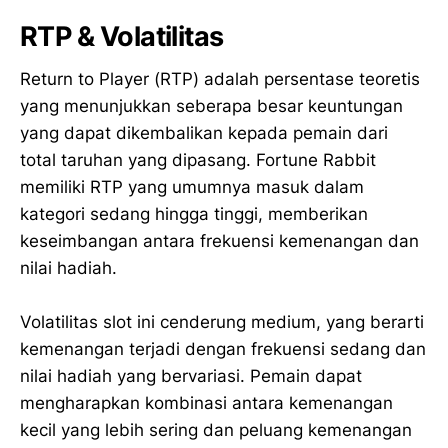
RTP & Volatilitas
Return to Player (RTP) adalah persentase teoretis
yang menunjukkan seberapa besar keuntungan
yang dapat dikembalikan kepada pemain dari
total taruhan yang dipasang. Fortune Rabbit
memiliki RTP yang umumnya masuk dalam
kategori sedang hingga tinggi, memberikan
keseimbangan antara frekuensi kemenangan dan
nilai hadiah.
Volatilitas slot ini cenderung medium, yang berarti
kemenangan terjadi dengan frekuensi sedang dan
nilai hadiah yang bervariasi. Pemain dapat
mengharapkan kombinasi antara kemenangan
kecil yang lebih sering dan peluang kemenangan