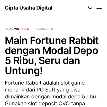
Cipta Usaha Digital
BY
ADMIN
IN
SLOT
—
15 JUN 2026
Main Fortune Rabbit
dengan Modal Depo
5 Ribu, Seru dan
Untung!
Fortune Rabbit adalah slot game
menarik dari PG Soft yang bisa
dimainkan dengan modal depo 5 ribu.
Gunakan slot deposit OVO tanpa