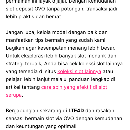
permainan ini layak dijajal. Dengan kemudahan
slot deposit OVO tanpa potongan, transaksi jadi
lebih praktis dan hemat.
Jangan lupa, kelola modal dengan baik dan
manfaatkan tips bermain yang sudah kami
bagikan agar kesempatan menang lebih besar.
Untuk eksplorasi lebih banyak slot menarik dan
strategi terbaik, Anda bisa cek koleksi slot lainnya
yang tersedia di situs
koleksi slot lainnya
atau
pelajari lebih lanjut melalui panduan lengkap di
artikel tentang
cara spin yang efektif di slot
serupa
.
Bergabunglah sekarang di
LTE4D
dan rasakan
sensasi bermain slot via OVO dengan kemudahan
dan keuntungan yang optimal!