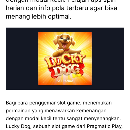
harian dan info pola terbaru agar bisa
menang lebih optimal.
Bagi para penggemar slot game, menemukan
permainan yang menawarkan kemenangan
dengan modal kecil tentu sangat menyenangkan.
Lucky Dog, sebuah slot game dari Pragmatic Play,