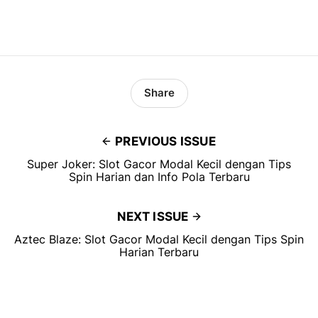
Share
PREVIOUS ISSUE
Super Joker: Slot Gacor Modal Kecil dengan Tips
Spin Harian dan Info Pola Terbaru
NEXT ISSUE
Aztec Blaze: Slot Gacor Modal Kecil dengan Tips Spin
Harian Terbaru