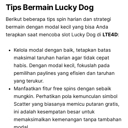
Tips Bermain Lucky Dog
Berikut beberapa tips spin harian dan strategi
bermain dengan modal kecil yang bisa Anda
terapkan saat mencoba slot Lucky Dog di
LTE4D
:
Kelola modal dengan baik, tetapkan batas
maksimal taruhan harian agar tidak cepat
habis. Dengan modal kecil, fokuslah pada
pemilihan paylines yang efisien dan taruhan
yang terukur.
Manfaatkan fitur free spins dengan sebaik
mungkin. Perhatikan pola kemunculan simbol
Scatter yang biasanya memicu putaran gratis,
ini adalah kesempatan besar untuk
memaksimalkan kemenangan tanpa tambahan
modal.