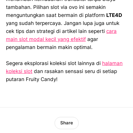
tambahan. Pilihan slot via ovo ini semakin
menguntungkan saat bermain di platform
LTE4D
yang sudah terpercaya. Jangan lupa juga untuk
cek tips dan strategi di artikel lain seperti
cara
main slot modal kecil yang efektif
agar
pengalaman bermain makin optimal.
Segera eksplorasi koleksi slot lainnya di
halaman
koleksi slot
dan rasakan sensasi seru di setiap
putaran Fruity Candy!
Share