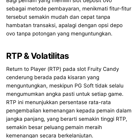
Bagi pemain yang memilih slot deposit ovo
sebagai metode pembayaran, menikmati fitur-fitur
tersebut semakin mudah dan cepat tanpa
hambatan transaksi, apalagi dengan opsi depo
ovo tanpa potongan yang menguntungkan.
RTP & Volatilitas
Return to Player (RTP) pada slot Fruity Candy
cenderung berada pada kisaran yang
menguntungkan, meskipun PG Soft tidak selalu
mengumumkan angka pasti untuk setiap game.
RTP ini menunjukkan persentase rata-rata
pengembalian kemenangan kepada pemain dalam
jangka panjang, yang berarti semakin tinggi RTP,
semakin besar peluang pemain meraih
kemenangan secara berkelanjutan.