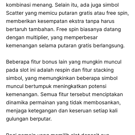
kombinasi menang. Selain itu, ada juga simbol
Scatter yang memicu putaran gratis atau free spin,
memberikan kesempatan ekstra tanpa harus
bertaruh tambahan. Free spin biasanya datang
dengan multiplier, yang memperbesar
kemenangan selama putaran gratis berlangsung.
Beberapa fitur bonus lain yang mungkin muncul
pada slot ini adalah respin dan fitur stacking
simbol, yang memungkinkan beberapa simbol
muncul bertumpuk meningkatkan potensi
kemenangan. Semua fitur tersebut menciptakan
dinamika permainan yang tidak membosankan,
menjaga ketegangan dan keseruan setiap kali
gulungan berputar.