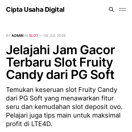
Cipta Usaha Digital
BY
ADMIN
IN
SLOT
—
06 JUL 2026
Jelajahi Jam Gacor
Terbaru Slot Fruity
Candy dari PG Soft
Temukan keseruan slot Fruity Candy
dari PG Soft yang menawarkan fitur
seru dan kemudahan slot deposit ovo.
Pelajari juga tips main untuk maksimal
profit di LTE4D.