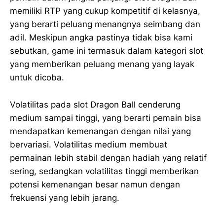
memiliki RTP yang cukup kompetitif di kelasnya,
yang berarti peluang menangnya seimbang dan
adil. Meskipun angka pastinya tidak bisa kami
sebutkan, game ini termasuk dalam kategori slot
yang memberikan peluang menang yang layak
untuk dicoba.
Volatilitas pada slot Dragon Ball cenderung
medium sampai tinggi, yang berarti pemain bisa
mendapatkan kemenangan dengan nilai yang
bervariasi. Volatilitas medium membuat
permainan lebih stabil dengan hadiah yang relatif
sering, sedangkan volatilitas tinggi memberikan
potensi kemenangan besar namun dengan
frekuensi yang lebih jarang.