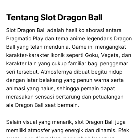
Tentang Slot Dragon Ball
Slot Dragon Ball adalah hasil kolaborasi antara
Pragmatic Play dan tema anime legendaris Dragon
Ball yang telah mendunia. Game ini mengangkat
karakter-karakter ikonik seperti Goku, Vegeta, dan
karakter lain yang cukup familiar bagi penggemar
seri tersebut. Atmosfernya dibuat begitu hidup
dengan latar belakang yang penuh warna serta
animasi yang halus, sehingga pemain dapat
merasakan sensasi bertarung dan petualangan
ala Dragon Ball saat bermain.
Selain visual yang menarik, slot Dragon Ball juga
memiliki atmosfer yang energik dan dinamis. Efek