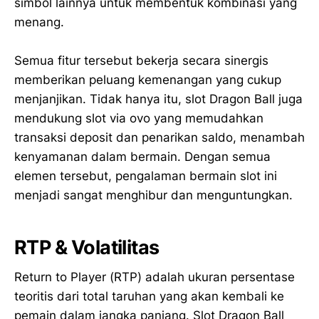
simbol lainnya untuk membentuk kombinasi yang
menang.
Semua fitur tersebut bekerja secara sinergis
memberikan peluang kemenangan yang cukup
menjanjikan. Tidak hanya itu, slot Dragon Ball juga
mendukung slot via ovo yang memudahkan
transaksi deposit dan penarikan saldo, menambah
kenyamanan dalam bermain. Dengan semua
elemen tersebut, pengalaman bermain slot ini
menjadi sangat menghibur dan menguntungkan.
RTP & Volatilitas
Return to Player (RTP) adalah ukuran persentase
teoritis dari total taruhan yang akan kembali ke
pemain dalam jangka panjang. Slot Dragon Ball