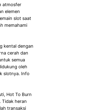
n atmosfer
an elemen
emain slot saat
dah memahami
ng kental dengan
arna cerah dan
 untuk semua
didukung oleh
 slotnya. Info
ti, Hot To Burn
. Tidak heran
ah transaksi