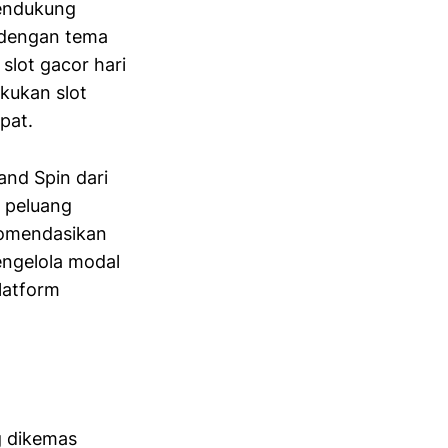
mendukung
 dengan tema
slot gacor hari
kukan slot
pat.
and Spin dari
 peluang
ekomendasikan
ngelola modal
latform
g dikemas