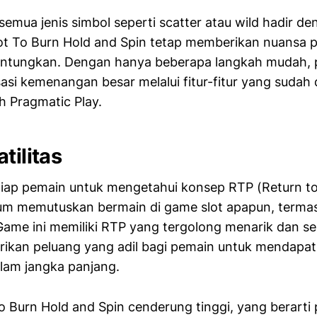
semua jenis simbol seperti scatter atau wild hadir de
ot To Burn Hold and Spin tetap memberikan nuansa 
ntungkan. Dengan hanya beberapa langkah mudah, 
si kemenangan besar melalui fitur-fitur yang sudah
h Pragmatic Play.
tilitas
tiap pemain untuk mengetahui konsep RTP (Return to
elum memutuskan bermain di game slot apapun, terma
Game ini memiliki RTP yang tergolong menarik dan se
rikan peluang yang adil bagi pemain untuk mendapa
am jangka panjang.
To Burn Hold and Spin cenderung tinggi, yang berarti 