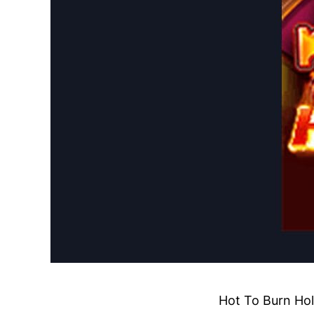
Hot To Burn Hol