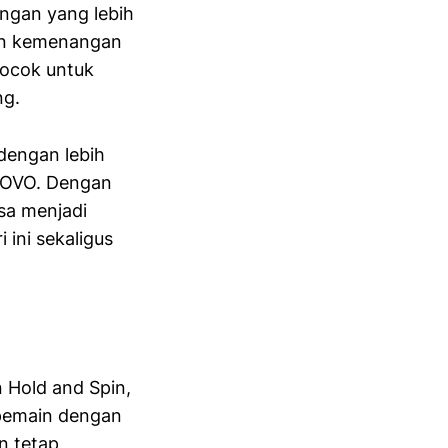
ngan yang lebih
en kemenangan
 cocok untuk
ng.
dengan lebih
a OVO. Dengan
sa menjadi
 ini sekaligus
 Hold and Spin,
 pemain dengan
n tetap