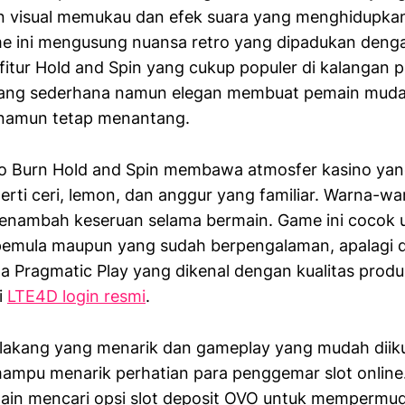
n visual memukau dan efek suara yang menghidupka
e ini mengusung nuansa retro yang dipadukan deng
fitur Hold and Spin yang cukup populer di kalangan p
 yang sederhana namun elegan membuat pemain mu
 namun tetap menantang.
 To Burn Hold and Spin membawa atmosfer kasino ya
erti ceri, lemon, dan anggur yang familiar. Warna-w
menambah keseruan selama bermain. Game ini cocok
 pemula maupun yang sudah berpengalaman, apalagi 
a Pragmatic Play yang dikenal dengan kualitas produk
i
LTE4D login resmi
.
lakang yang menarik dan gameplay yang mudah diiku
ampu menarik perhatian para penggemar slot online
main mencari opsi slot deposit OVO untuk mempermud