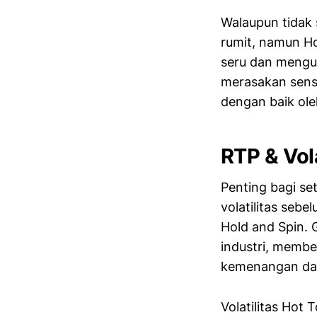
Walaupun tidak 
rumit, namun H
seru dan mengu
merasakan sensa
dengan baik ole
RTP & Vola
Penting bagi se
volatilitas seb
Hold and Spin. 
industri, membe
kemenangan dal
Volatilitas Hot 