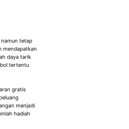
a namun tetap
an mendapatkan
ah daya tarik
ol tertentu
aran gratis
 peluang
angan menjadi
jumlah hadiah