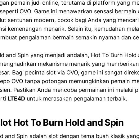
ngan pemain judi online, terutama di platform yang 
t seperti OVO. Game ini menawarkan sensasi bermain
alut sentuhan modern, cocok bagi Anda yang mencari 
nsi kemenangan menarik. Selain itu, kemudahan mela
mbuat pengalaman bermain semakin nyaman dan ce
ld and Spin yang menjadi andalan, Hot To Burn Hold 
 menghadirkan mekanisme menarik yang memberikan
sar. Bagi pecinta slot via OVO, game ini sangat dir
depo OVO tanpa potongan memungkinkan pemain me
isien. Pastikan Anda mencoba permainan ini melalui p
rti
LTE4D
untuk merasakan pengalaman terbaik.
lot Hot To Burn Hold and Spin
d and Spin adalah slot dengan tema buah klasik yan