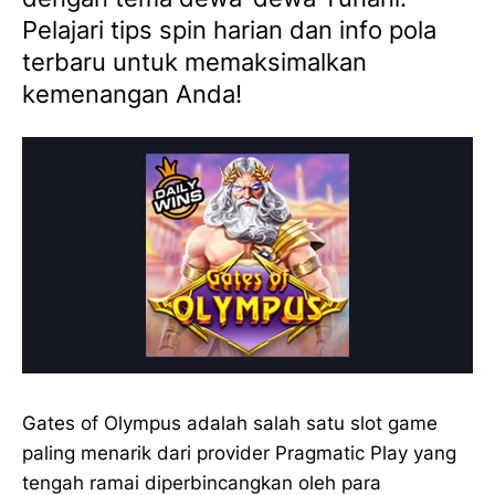
Pelajari tips spin harian dan info pola
terbaru untuk memaksimalkan
kemenangan Anda!
Gates of Olympus adalah salah satu slot game
paling menarik dari provider Pragmatic Play yang
tengah ramai diperbincangkan oleh para