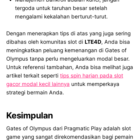
tergoda untuk taruhan besar setelah
mengalami kekalahan berturut-turut.
Dengan menerapkan tips di atas yang juga sering
dibahas oleh komunitas slot di
LTE4D
, Anda bisa
meningkatkan peluang kemenangan di Gates of
Olympus tanpa perlu mengeluarkan modal besar.
Untuk referensi tambahan, Anda bisa melihat juga
artikel terkait seperti
tips spin harian pada slot
gacor modal kecil lainnya
untuk memperkaya
strategi bermain Anda.
Kesimpulan
Gates of Olympus dari Pragmatic Play adalah slot
game yang sangat direkomendasikan bagi pemain