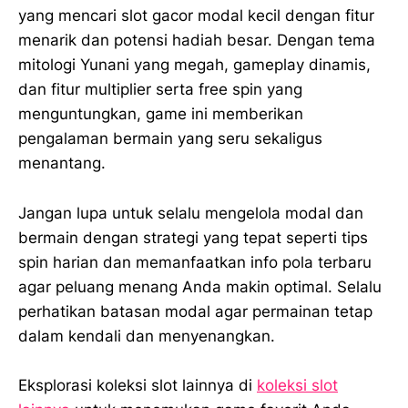
yang mencari slot gacor modal kecil dengan fitur
menarik dan potensi hadiah besar. Dengan tema
mitologi Yunani yang megah, gameplay dinamis,
dan fitur multiplier serta free spin yang
menguntungkan, game ini memberikan
pengalaman bermain yang seru sekaligus
menantang.
Jangan lupa untuk selalu mengelola modal dan
bermain dengan strategi yang tepat seperti tips
spin harian dan memanfaatkan info pola terbaru
agar peluang menang Anda makin optimal. Selalu
perhatikan batasan modal agar permainan tetap
dalam kendali dan menyenangkan.
Eksplorasi koleksi slot lainnya di
koleksi slot