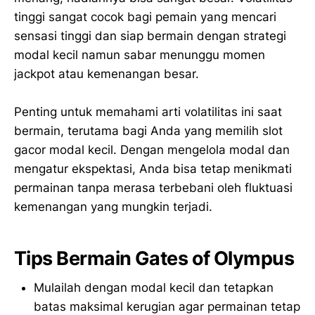
tinggi sangat cocok bagi pemain yang mencari
sensasi tinggi dan siap bermain dengan strategi
modal kecil namun sabar menunggu momen
jackpot atau kemenangan besar.
Penting untuk memahami arti volatilitas ini saat
bermain, terutama bagi Anda yang memilih slot
gacor modal kecil. Dengan mengelola modal dan
mengatur ekspektasi, Anda bisa tetap menikmati
permainan tanpa merasa terbebani oleh fluktuasi
kemenangan yang mungkin terjadi.
Tips Bermain Gates of Olympus
Mulailah dengan modal kecil dan tetapkan
batas maksimal kerugian agar permainan tetap