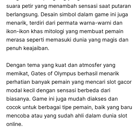
suara petir yang menambah sensasi saat putaran
berlangsung. Desain simbol dalam game ini juga
menarik, terdiri dari permata warna-warni dan
ikon-ikon khas mitologi yang membuat pemain
merasa seperti memasuki dunia yang magis dan
penuh keajaiban.
Dengan tema yang kuat dan atmosfer yang
memikat, Gates of Olympus berhasil menarik
perhatian banyak pemain yang mencari slot gacor
modal kecil dengan sensasi berbeda dari
biasanya. Game ini juga mudah diakses dan
cocok untuk berbagai tipe pemain, baik yang baru
mencoba atau yang sudah ahli dalam dunia slot
online.