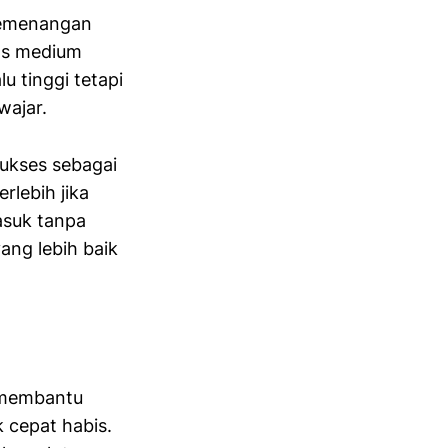
 kemenangan
tas medium
u tinggi tetapi
wajar.
sukses sebagai
rlebih jika
asuk tanpa
ang lebih baik
t membantu
 cepat habis.