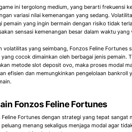
a game ini tergolong medium, yang berarti frekuensi
ngan variasi nilai kemenangan yang sedang. Volatili
i pemain yang ingin bermain dengan risiko tidak terlal
asakan sensasi kemenangan besar dalam waktu yang 
volatilitas yang seimbang, Fonzos Feline Fortunes 
s yang cocok dimainkan oleh berbagai jenis pemain. Te
an metode slot deposit ovo, maka proses modal m
ian efisien dan memungkinkan pengelolaan bankroll y
main.
ain Fonzos Feline Fortunes
 Feline Fortunes dengan strategi yang tepat sanga
peluang menang sekaligus menjaga modal agar tidak