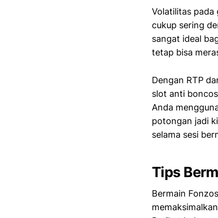
Volatilitas pad
cukup sering de
sangat ideal bag
tetap bisa mer
Dengan RTP dan 
slot anti bonco
Anda menggunak
potongan jadi k
selama sesi ber
Tips Berm
Bermain Fonzos
memaksimalkan 