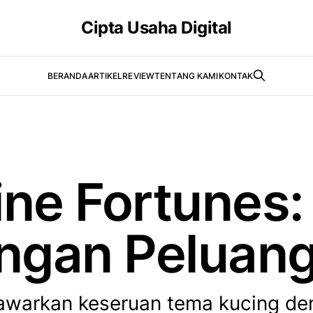
Cipta Usaha Digital
BERANDA
ARTIKEL
REVIEW
TENTANG KAMI
KONTAK
ne Fortunes: 
ngan Peluang
awarkan keseruan tema kucing d