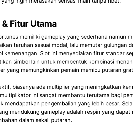
o yang ingin merasakan sensasi main tanpa ribet.
& Fitur Utama
Fortunes memiliki gameplay yang sederhana namun m
ikan taruhan sesuai modal, lalu memutar gulungan 
l kemenangan. Slot ini menyediakan fitur standar sep
ikan simbol lain untuk membentuk kombinasi menan
tter yang memungkinkan pemain memicu putaran gratis
 aktif, biasanya ada multiplier yang meningkatkan k
ur multiplikator ini sangat membantu terutama bagi p
uk mendapatkan pengembalian yang lebih besar. Selain 
yang mendukung gameplay adalah respin yang dapat
bahan dalam sekali putaran.