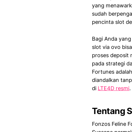
yang menawarka
sudah berpengal
pencinta slot de
Bagi Anda yang
slot via ovo bi
proses deposit 
pada strategi d
Fortunes adalah
diandalkan tanp
di
LTE4D resmi
.
Tentang S
Fonzos Feline 