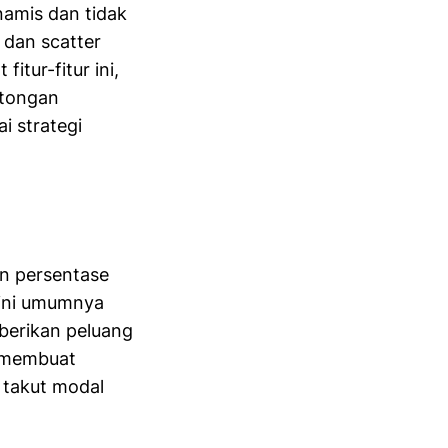
namis dan tidak
 dan scatter
tur-fitur ini,
otongan
i strategi
an persentase
 ini umumnya
berikan peluang
u membuat
 takut modal