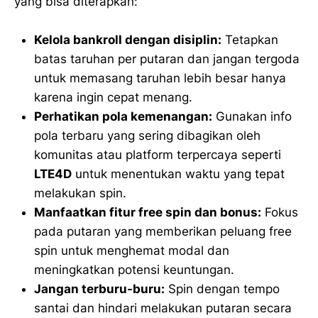
yang bisa diterapkan:
Kelola bankroll dengan disiplin:
Tetapkan
batas taruhan per putaran dan jangan tergoda
untuk memasang taruhan lebih besar hanya
karena ingin cepat menang.
Perhatikan pola kemenangan:
Gunakan info
pola terbaru yang sering dibagikan oleh
komunitas atau platform terpercaya seperti
LTE4D
untuk menentukan waktu yang tepat
melakukan spin.
Manfaatkan fitur free spin dan bonus:
Fokus
pada putaran yang memberikan peluang free
spin untuk menghemat modal dan
meningkatkan potensi keuntungan.
Jangan terburu-buru:
Spin dengan tempo
santai dan hindari melakukan putaran secara