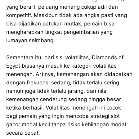
yang berarti peluang menang cukup adil dan
kompetitif. Meskipun tidak ada angka pasti yang
bisa dijadikan patokan mutlak, pemain bisa
mengharapkan tingkat pengembalian yang
lumayan seimbang.
Sementara itu, dari sisi volatilitas, Diamonds of
Egypt biasanya masuk ke kategori volatilitas
menengah. Artinya, kemenangan akan didapatkan
dengan frekuensi sedang, tidak terlalu sering
namun juga tidak terlalu jarang, dan nilai
kemenangan cenderung sedang hingga besar
ketika berhasil. Volatilitas menengah ini cocok
bagi pemain yang ingin mencoba strategi slot
gacor modal kecil tanpa risiko kehilangan modal
secara cepat.