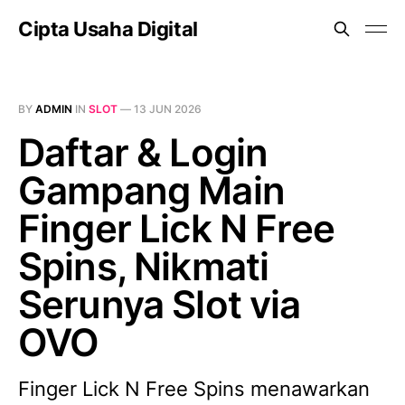
Cipta Usaha Digital
BY
ADMIN
IN
SLOT
—
13 JUN 2026
Daftar & Login
Gampang Main
Finger Lick N Free
Spins, Nikmati
Serunya Slot via
OVO
Finger Lick N Free Spins menawarkan