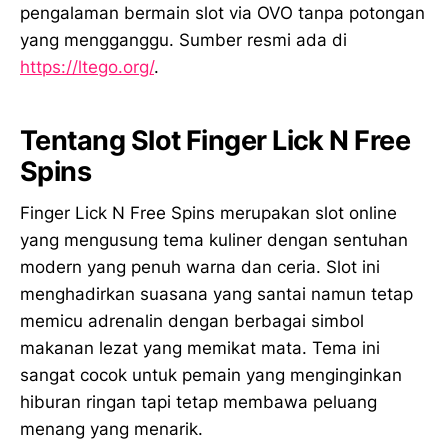
pengalaman bermain slot via OVO tanpa potongan
yang mengganggu. Sumber resmi ada di
https://ltego.org/
.
Tentang Slot Finger Lick N Free
Spins
Finger Lick N Free Spins merupakan slot online
yang mengusung tema kuliner dengan sentuhan
modern yang penuh warna dan ceria. Slot ini
menghadirkan suasana yang santai namun tetap
memicu adrenalin dengan berbagai simbol
makanan lezat yang memikat mata. Tema ini
sangat cocok untuk pemain yang menginginkan
hiburan ringan tapi tetap membawa peluang
menang yang menarik.