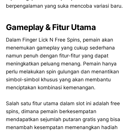
berpengalaman yang suka mencoba variasi baru.
Gameplay & Fitur Utama
Dalam Finger Lick N Free Spins, pemain akan
menemukan gameplay yang cukup sederhana
namun penuh dengan fitur-fitur yang dapat
meningkatkan peluang menang. Pemain hanya
perlu melakukan spin gulungan dan menantikan
simbol-simbol khusus yang akan membantu
menciptakan kombinasi kemenangan.
Salah satu fitur utama dalam slot ini adalah free
spins, dimana pemain berkesempatan
mendapatkan sejumlah putaran gratis yang bisa
menambah kesempatan memenangkan hadiah