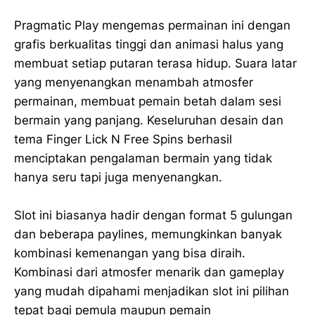
Pragmatic Play mengemas permainan ini dengan
grafis berkualitas tinggi dan animasi halus yang
membuat setiap putaran terasa hidup. Suara latar
yang menyenangkan menambah atmosfer
permainan, membuat pemain betah dalam sesi
bermain yang panjang. Keseluruhan desain dan
tema Finger Lick N Free Spins berhasil
menciptakan pengalaman bermain yang tidak
hanya seru tapi juga menyenangkan.
Slot ini biasanya hadir dengan format 5 gulungan
dan beberapa paylines, memungkinkan banyak
kombinasi kemenangan yang bisa diraih.
Kombinasi dari atmosfer menarik dan gameplay
yang mudah dipahami menjadikan slot ini pilihan
tepat bagi pemula maupun pemain