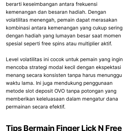
berarti keseimbangan antara frekuensi
kemenangan dan besaran hadiah. Dengan
volatilitas menengah, pemain dapat merasakan
kombinasi antara kemenangan yang cukup sering
dengan hadiah yang lumayan besar saat momen
spesial seperti free spins atau multiplier aktif.
Level volatilitas ini cocok untuk pemain yang ingin
mencoba strategi modal kecil dengan ekspektasi
menang secara konsisten tanpa harus menunggu
waktu lama. Ini juga mendukung penggunaan
metode slot deposit OVO tanpa potongan yang
memberikan keleluasaan dalam mengatur dana
permainan secara efektif.
Tips Bermain Finger Lick N Free