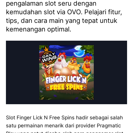
pengalaman slot seru dengan
kemudahan slot via OVO. Pelajari fitur,
tips, dan cara main yang tepat untuk
kemenangan optimal.
Slot Finger Lick N Free Spins hadir sebagai salah
satu permainan menarik dari provider Pragmatic