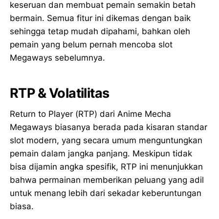
keseruan dan membuat pemain semakin betah
bermain. Semua fitur ini dikemas dengan baik
sehingga tetap mudah dipahami, bahkan oleh
pemain yang belum pernah mencoba slot
Megaways sebelumnya.
RTP & Volatilitas
Return to Player (RTP) dari Anime Mecha
Megaways biasanya berada pada kisaran standar
slot modern, yang secara umum menguntungkan
pemain dalam jangka panjang. Meskipun tidak
bisa dijamin angka spesifik, RTP ini menunjukkan
bahwa permainan memberikan peluang yang adil
untuk menang lebih dari sekadar keberuntungan
biasa.