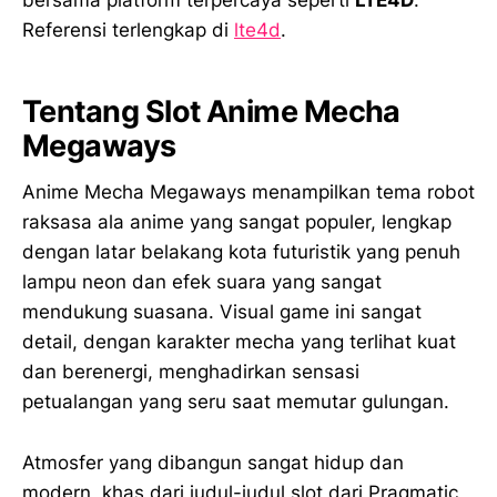
bersama platform terpercaya seperti
LTE4D
.
Referensi terlengkap di
lte4d
.
Tentang Slot Anime Mecha
Megaways
Anime Mecha Megaways menampilkan tema robot
raksasa ala anime yang sangat populer, lengkap
dengan latar belakang kota futuristik yang penuh
lampu neon dan efek suara yang sangat
mendukung suasana. Visual game ini sangat
detail, dengan karakter mecha yang terlihat kuat
dan berenergi, menghadirkan sensasi
petualangan yang seru saat memutar gulungan.
Atmosfer yang dibangun sangat hidup dan
modern, khas dari judul-judul slot dari Pragmatic