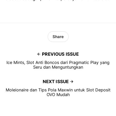
Share
PREVIOUS ISSUE
Ice Mints, Slot Anti Boncos dari Pragmatic Play yang
Seru dan Menguntungkan
NEXT ISSUE
Moleionaire dan Tips Pola Maxwin untuk Slot Deposit
OVO Mudah