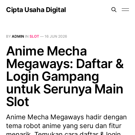
Cipta Usaha Digital
BY
ADMIN
IN
SLOT
—
16 JUN 2026
Anime Mecha
Megaways: Daftar &
Login Gampang
untuk Serunya Main
Slot
Anime Mecha Megaways hadir dengan
tema robot anime yang seru dan fitur
menarik. Temukan cara daftar & login