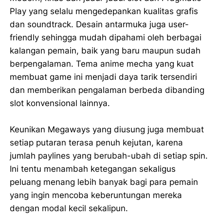
Play yang selalu mengedepankan kualitas grafis
dan soundtrack. Desain antarmuka juga user-
friendly sehingga mudah dipahami oleh berbagai
kalangan pemain, baik yang baru maupun sudah
berpengalaman. Tema anime mecha yang kuat
membuat game ini menjadi daya tarik tersendiri
dan memberikan pengalaman berbeda dibanding
slot konvensional lainnya.
Keunikan Megaways yang diusung juga membuat
setiap putaran terasa penuh kejutan, karena
jumlah paylines yang berubah-ubah di setiap spin.
Ini tentu menambah ketegangan sekaligus
peluang menang lebih banyak bagi para pemain
yang ingin mencoba keberuntungan mereka
dengan modal kecil sekalipun.