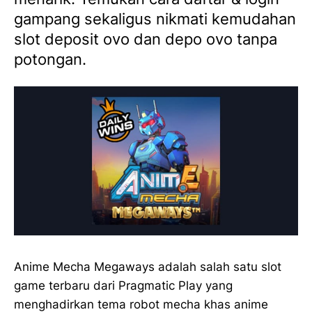
gampang sekaligus nikmati kemudahan
slot deposit ovo dan depo ovo tanpa
potongan.
Anime Mecha Megaways adalah salah satu slot
game terbaru dari Pragmatic Play yang
menghadirkan tema robot mecha khas anime