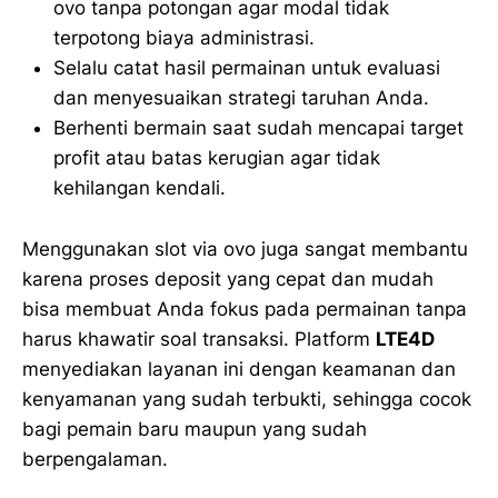
ovo tanpa potongan agar modal tidak
terpotong biaya administrasi.
Selalu catat hasil permainan untuk evaluasi
dan menyesuaikan strategi taruhan Anda.
Berhenti bermain saat sudah mencapai target
profit atau batas kerugian agar tidak
kehilangan kendali.
Menggunakan slot via ovo juga sangat membantu
karena proses deposit yang cepat dan mudah
bisa membuat Anda fokus pada permainan tanpa
harus khawatir soal transaksi. Platform
LTE4D
menyediakan layanan ini dengan keamanan dan
kenyamanan yang sudah terbukti, sehingga cocok
bagi pemain baru maupun yang sudah
berpengalaman.