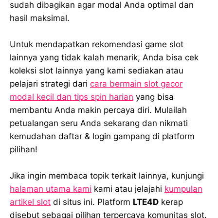
sudah dibagikan agar modal Anda optimal dan
hasil maksimal.
Untuk mendapatkan rekomendasi game slot
lainnya yang tidak kalah menarik, Anda bisa cek
koleksi slot lainnya yang kami sediakan atau
pelajari strategi dari
cara bermain slot gacor
modal kecil dan tips spin harian
yang bisa
membantu Anda makin percaya diri. Mulailah
petualangan seru Anda sekarang dan nikmati
kemudahan daftar & login gampang di platform
pilihan!
Jika ingin membaca topik terkait lainnya, kunjungi
halaman utama kami
kami atau jelajahi
kumpulan
artikel slot
di situs ini. Platform
LTE4D
kerap
disebut sebagai pilihan terpercaya komunitas slot.