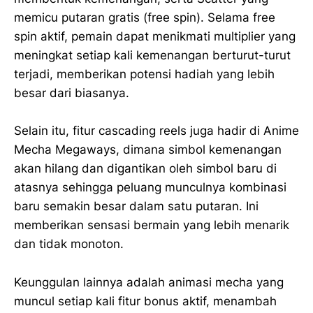
memicu putaran gratis (free spin). Selama free
spin aktif, pemain dapat menikmati multiplier yang
meningkat setiap kali kemenangan berturut-turut
terjadi, memberikan potensi hadiah yang lebih
besar dari biasanya.
Selain itu, fitur cascading reels juga hadir di Anime
Mecha Megaways, dimana simbol kemenangan
akan hilang dan digantikan oleh simbol baru di
atasnya sehingga peluang munculnya kombinasi
baru semakin besar dalam satu putaran. Ini
memberikan sensasi bermain yang lebih menarik
dan tidak monoton.
Keunggulan lainnya adalah animasi mecha yang
muncul setiap kali fitur bonus aktif, menambah